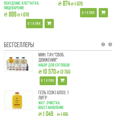
₴ 874
₴ 1 079
похудение, клетчатка,
дл
пищеварение
₴
₴ 889
В 1 КЛИК
₴ 1 078
В 1 КЛИК
БЕСТСЕЛЛЕРЫ
prev
next
МИН. ТАЧ "СВОБ.
ДВИЖЕНИЯ"
набор для суглобов
₴ 10 570
₴ 12 750
В 1 КЛИК
ГЕЛЬ (СОК) АЛОЭ, 1
ЛИТР.
ЖКТ, очистка,
восстановление
₴ 1 049
₴ 1 195