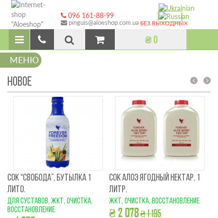
096 161-88-99
pinguis@aloeshop.com.ua
БЕЗ ВЫХОДНЫХ
₴ 0
МЕНЮ
НОВОЕ
prev
next
СОК “СВОБОДА”, БУТЫЛКА 1
СОК АЛОЭ ЯГОДНЫЙ НЕКТАР, 1
КР
ЛИТО.
ЛИТР.
М
для суставов, ЖКТ, очистка,
ЖКТ, очистка, восстановление
Ом
восстановление
₴ 2 078
во
₴ 1 195