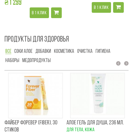
₴ 1 299
₴
В 1 КЛИК
В 1 КЛИК
ПРОДУКТЫ ДЛЯ ЗДОРОВЬЯ
ВСЕ
СОКИ АЛОЕ
ДОБАВКИ
КОСМЕТИКА
ОЧИСТКА
ГИГИЕНА
НАБОРЫ
МЕДОПРОДУКТЫ
prev
next
ФАЙБЕР ФОРЕВЕР (FIBER), 30
АЛОЕ ГЕЛЬ ДЛЯ ДУША, 236 МЛ.
АЛ
СТИКОВ
М
для тела, кожа