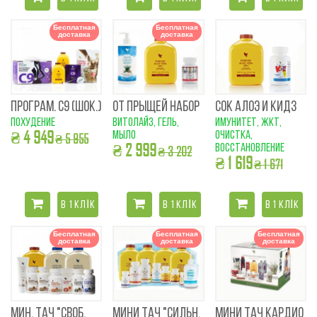
Бесплатная
Бесплатная
доставка
доставка
ПРОГРАМ. С9 (ШОК.)
ОТ ПРЫЩЕЙ НАБОР
СОК АЛОЭ И КИДЗ
похудение
витолайз, гель,
имунитет, ЖКТ,
₴ 4 949
мыло
очистка,
₴ 5 955
₴ 2 999
восстановление
₴ 3 202
₴ 1 619
₴ 1 671
В 1 КЛІК
В 1 КЛІК
В 1 КЛІК
Бесплатная
Бесплатная
Бесплатная
доставка
доставка
доставка
МИН. ТАЧ "СВОБ.
МИНИ ТАЧ "СИЛЬН.
МИНИ ТАЧ КАРДИО