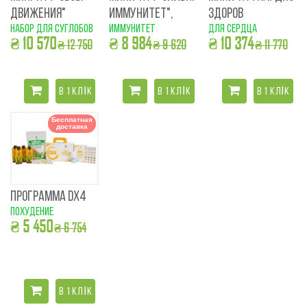
ДВИЖЕНИЯ"
ИММУНИТЕТ",
ЗДОРОВ
набор для суглобов
иммунитет
для сердца
₴ 10 570
₴ 8 984
₴ 10 374
₴ 12 750
₴ 9 620
₴ 11 770
В 1 КЛІК
В 1 КЛІК
В 1 КЛІК
Бесплатная
доставка
ПРОГРАММА DX4
похудение
₴ 5 450
₴ 6 754
В 1 КЛІК