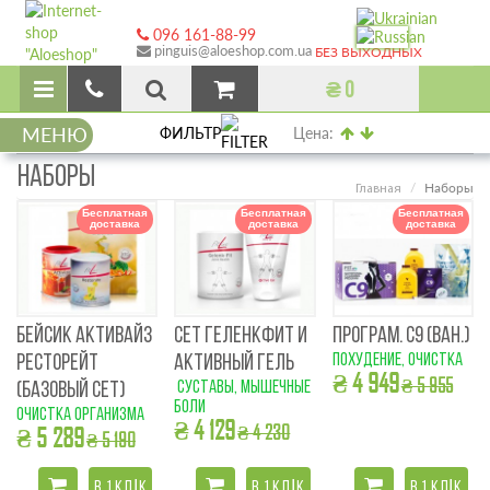
096 161-88-99
pinguis@aloeshop.com.ua
БЕЗ ВЫХОДНЫХ
₴ 0
МЕНЮ
ФИЛЬТР
Цена:
НАБОРЫ
Наборы
Главная
Бесплатная
Бесплатная
Бесплатная
доставка
доставка
доставка
БЕЙСИК АКТИВАЙЗ
СЕТ ГЕЛЕНКФИТ И
ПРОГРАМ. С9 (ВАН.)
похудение, очистка
РЕСТОРЕЙТ
АКТИВНЫЙ ГЕЛЬ
₴ 4 949
₴ 5 955
суставы, мышечные
(БАЗОВЫЙ СЕТ)
боли
очистка организма
₴ 4 129
₴ 4 230
₴ 5 289
₴ 5 190
В 1 КЛІК
В 1 КЛІК
В 1 КЛІК