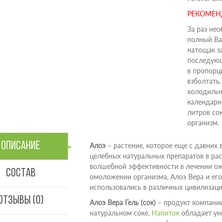
РЕКОМЕ
За раз не
полный Ва
натощак за
последующ
в пропорц
взболтать
холодильн
календарн
литров со
организм.
Описание
Алоэ
– растение, которое еще с давних
целебных натуральных препаратов в рас
волшебной эффективности в лечении ожо
Состав
омоложении организма, Алоэ Вера и ег
использовались в различных цивилизаци
Отзывы (0)
Алоэ Вера Гель (сок)
– продукт компании
натуральном соке.
Напиток
обладает ун