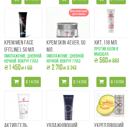
Бесплатная
доставка
КРЕМ MEN FACE
КРЕМ SKIN 4EVER, 50
ХИТ, 118 МЛ.
против боли в
(FITLINE), 50 МЛ.
МЛ.
мышцах
Омолажение, дневной,
Омолажение, дневной,
₴ 560
₴ 683
ночной, вокруг глаз
ночной, вокруг глаз
₴ 1 450
₴ 2 710
₴ 1 551
₴ 3 243
В 1 КЛІК
В 1 КЛІК
В 1 КЛІК
АКТИВ ГЕЛЬ
УВЛАЖНЯЮЩИЙ
УКРЕПЛЯЮЩИЙ