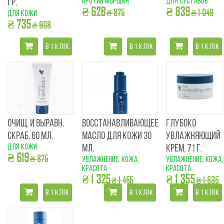
против морщин
для суставов
ГР.
₴ 628
₴ 839
₴ 875
₴ 1 049
для кожи
₴ 735
₴ 908
В 1 КЛІК
В 1 КЛІК
В 1 КЛІК
ОЧИЩ. И ВЫРАВН.
ВОССТАНАВЛИВАЮЩЕЕ
ГЛУБОКО
СКРАБ, 60 МЛ.
МАСЛО ДЛЯ КОЖИ 30
УВЛАЖНЯЮЩИЙ
для кожи
МЛ.
КРЕМ, 71 Г.
₴ 619
₴ 875
увлажнение, кожа,
увлажнение, кожа,
красота
красота
₴ 1 325
₴ 1 355
₴ 1 455
₴ 1 635
В 1 КЛІК
В 1 КЛІК
В 1 КЛІК