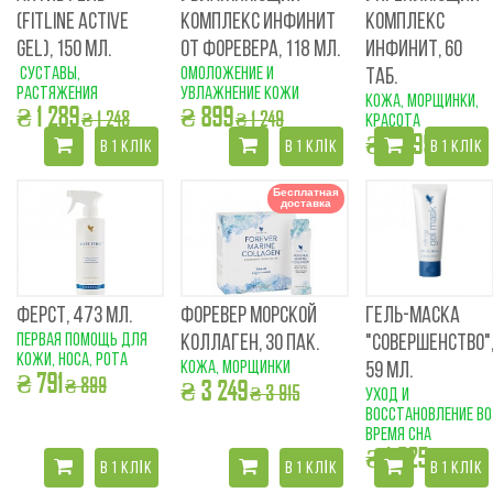
(FITLINE ACTIVE
КОМПЛЕКС ИНФИНИТ
КОМПЛЕКС
GEL), 150 МЛ.
ОТ ФОРЕВЕРА, 118 МЛ.
ИНФИНИТ, 60
суставы,
омоложение и
ТАБ.
растяжения
увлажнение кожи
кожа, морщинки,
₴ 1 289
₴ 899
₴ 1 248
₴ 1 249
красота
₴ 2 099
₴ 2 484
В 1 КЛІК
В 1 КЛІК
В 1 КЛІК
Бесплатная
доставка
ФЕРСТ, 473 МЛ.
ФОРЕВЕР МОРСКОЙ
ГЕЛЬ-МАСКА
первая помощь для
КОЛЛАГЕН, 30 ПАК.
"СОВЕРШЕНСТВО"
кожи, носа, рота
кожа, морщинки
59 МЛ.
₴ 791
₴ 899
₴ 3 249
₴ 3 915
уход и
восстановление во
время сна
₴ 1 025
₴ 1 127
В 1 КЛІК
В 1 КЛІК
В 1 КЛІК