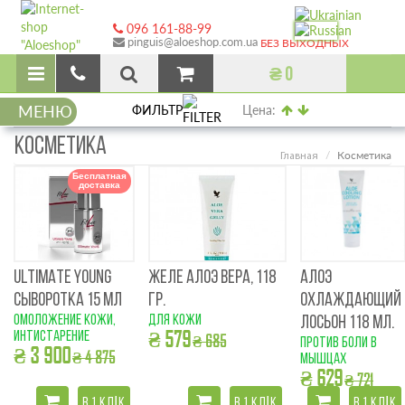
096 161-88-99
pinguis@aloeshop.com.ua
БЕЗ ВЫХОДНЫХ
₴ 0
МЕНЮ
ФИЛЬТР
Цена:
КОСМЕТИКА
Косметика
Главная
Бесплатная
доставка
ULTIMATE YOUNG
ЖЕЛЕ АЛОЭ ВЕРА, 118
АЛОЭ
СЫВОРОТКА 15 МЛ
ГР.
ОХЛАЖДАЮЩИЙ
омоложение кожи,
для кожи
ЛОСЬОН 118 МЛ.
₴ 579
интистарение
₴ 685
против боли в
₴ 3 900
₴ 4 875
мышцах
₴ 629
₴ 721
В 1 КЛІК
В 1 КЛІК
В 1 КЛІК