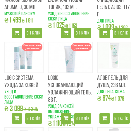
МАЛОСИ (МУЖСКОЙ
БАЛАНСИРУЮЩИЙ
ОЧИЩАЮЩИЙ
АРОМАТ), 30 МЛ.
ТОНИК, 102 МГ.
ГЕЛЬ С АЛОЭ, 117
мужской парфум
уход и восстановление
Г.
₴ 1 499
кожи лица
₴ 1 611
для лица
₴ 1 025
₴ 1 153
₴ 1 099
₴ 1 202
В 1 КЛІК
В 1 КЛІК
В 1 КЛІК
Бесплатная
Бесплатная
доставка
доставка
LOGIC СИСТЕМА
LOGIC
АЛОЕ ГЕЛЬ ДЛЯ
УХОДА ЗА КОЖЕЙ
УСПОКАИВАЮЩИЙ
ДУША, 236 МЛ.
уход и
для тела, кожа
УВЛАЖНЯЮЩИЙ ГЕЛЬ,
₴ 874
восстановление кожи
₴ 1 079
83 Г.
лица
уход за кожей,
₴ 3 099
₴ 3 305
омоложение,
увлажнение кожи
В 1 КЛІК
В 1 КЛІК
В 1 КЛІК
₴ 1 110
₴ 1 274