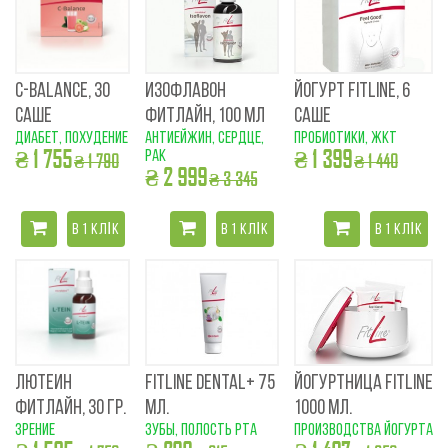
C-BALANCE, 30
ИЗОФЛАВОН
ЙОГУРТ FITLINE, 6
САШЕ
ФИТЛАЙН, 100 МЛ
САШЕ
диабет, похудение
антиейжин, сердце,
пробиотики, ЖКТ
₴ 1 755
₴ 1 399
рак
₴ 1 790
₴ 1 440
₴ 2 999
₴ 3 345
В 1 КЛІК
В 1 КЛІК
В 1 КЛІК
ЛЮТЕИН
FITLINE DENTAL+ 75
ЙОГУРТНИЦА FITLINE
ФИТЛАЙН, 30 ГР.
МЛ.
1000 МЛ.
зрение
зубы, полость рта
производства йогурта