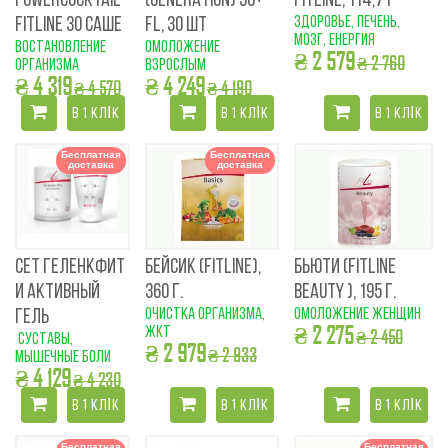
POWERCOCKTAIL
(GENERATION) 50+
FITLINE, 114,7 Г
здоровье, печень,
FITLINE 30 САШЕ
FL, 30 ШТ
мозг, енергия
востановление
омоложение
₴ 2 579
₴ 2 760
организма
взрослым
₴ 4 319
₴ 4 249
₴ 4 570
₴ 4 190
В 1 КЛІК
В 1 КЛІК
В 1 КЛІК
Бесплатная
Бесплатная
доставка
доставка
СЕТ ГЕЛЕНКФИТ
БЕЙСИК (FITLINE),
БЬЮТИ (FITLINE
И АКТИВНЫЙ
360 Г.
BEAUTY ), 195 Г.
очистка организма,
омоложение женщин
ГЕЛЬ
₴ 2 275
ЖКТ
₴ 2 450
суставы,
₴ 2 979
₴ 2 933
мышечные боли
₴ 4 129
₴ 4 230
В 1 КЛІК
В 1 КЛІК
В 1 КЛІК
Бесплатная
Бесплатная