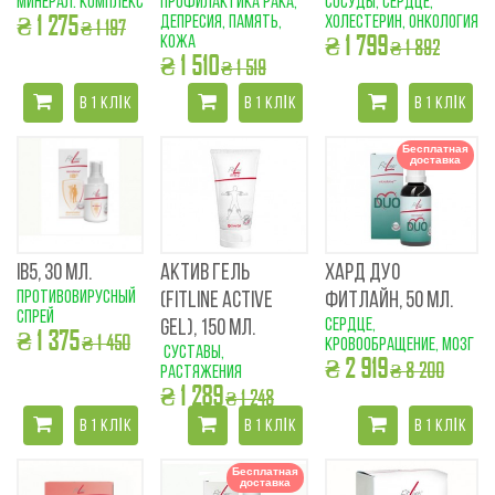
минерал. комплекс
профилактика рака,
cосуды, сердце,
₴ 1 275
депресия, память,
холестерин, онкология
₴ 1 197
₴ 1 799
кожа
₴ 1 892
₴ 1 510
₴ 1 519
В 1 КЛІК
В 1 КЛІК
В 1 КЛІК
Бесплатная
доставка
IB5, 30 МЛ.
АКТИВ ГЕЛЬ
ХАРД ДУО
противовирусный
(FITLINE ACTIVE
ФИТЛАЙН, 50 МЛ.
спрей
сердце,
GEL), 150 МЛ.
₴ 1 375
₴ 1 450
кровообращение, мозг
суставы,
₴ 2 919
₴ 8 200
растяжения
₴ 1 289
₴ 1 248
В 1 КЛІК
В 1 КЛІК
В 1 КЛІК
Бесплатная
доставка