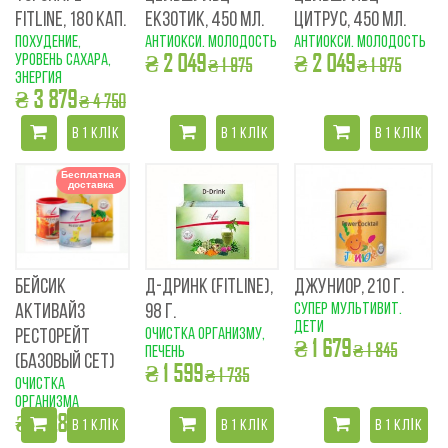
FITLINE, 180 КАП.
ЕКЗОТИК, 450 МЛ.
ЦИТРУС, 450 МЛ.
похудение,
антиокси. молодость
антиокси. молодость
₴ 2 049
₴ 2 049
уровень сахара,
₴ 1 975
₴ 1 975
энергия
₴ 3 879
₴ 4 750
В 1 КЛІК
В 1 КЛІК
В 1 КЛІК
Бесплатная
доставка
БЕЙСИК
Д-ДРИНК (FITLINE),
ДЖУНИОР, 210 Г.
супер мультивит.
АКТИВАЙЗ
98 Г.
дети
очистка организму,
РЕСТОРЕЙТ
₴ 1 679
₴ 1 845
печень
(БАЗОВЫЙ СЕТ)
₴ 1 599
₴ 1 735
очистка
организма
₴ 5 289
₴ 5 190
В 1 КЛІК
В 1 КЛІК
В 1 КЛІК