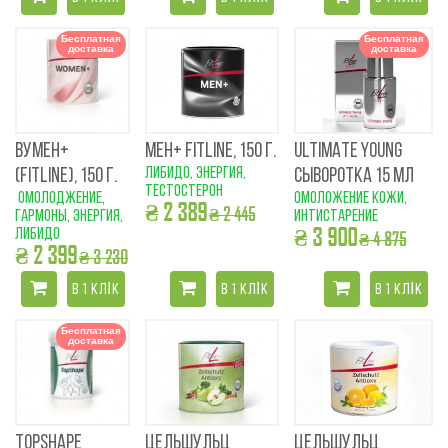
Бесплатная
Бесплатная
доставка
доставка
ВУМЕН+
МЕН+ FITLINE, 150 Г.
ULTIMATE YOUNG
либидо, энергия,
(FITLINE), 150 Г.
СЫВОРОТКА 15 МЛ
тестостерон
омолоджение,
омоложение кожи,
₴ 2 389
₴ 2 445
гармоны, энергия,
интистарение
₴ 3 900
либидо
₴ 4 875
₴ 2 399
₴ 3 230
В 1 КЛІК
В 1 КЛІК
В 1 КЛІК
Бесплатная
доставка
TOPSHAPE
ЦЕЛЬШУЛЬЦ
ЦЕЛЬШУЛЬЦ