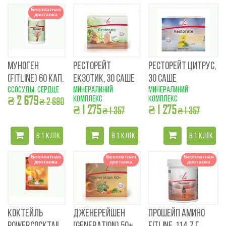
Бесплатная
доставка
МУНОГЕН
РЕСТОРЕЙТ
РЕСТОРЕЙТ ЦИТРУС,
(FITLINE) 60 КАП.
ЕКЗОТИК, 30 САШЕ
30 САШЕ
cсосуды, сердце
минералиний
минералиний
₴ 2 679
комплекс
комплекс
₴ 2 690
₴ 1 275
₴ 1 275
₴ 1 357
₴ 1 357
В 1 КЛІК
В 1 КЛІК
В 1 КЛІК
Бесплатная
Бесплатная
Бесплатная
доставка
доставка
доставка
КОКТЕЙЛЬ
ДЖЕНЕРЕЙШЕН
ПРОШЕЙП АМИНО