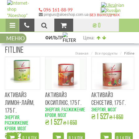
096 161-88-99
pinguis@aloeshop.com.ua
БЕЗ ВЫХОДНЫХ
₴ 0
МЕНЮ
ФИЛЬТР
Цена:
FITLINE
Fitline
Главная
Все продукты
АКТИВАЙЗ
АКТИВАЙЗ
АКТИВАЙЗ
ЛИМОН-ЛАЙМ,
ОКСИПЛЮС, 175 Г.
СЕНСЕТИВ, 175 Г.
энергия, разжижение
энергия, мозг
175 Г.
₴ 1 527
крови, мозг
₴ 1 650
энергия,
₴ 1 527
₴ 1 650
разжижение
крови, мозг
₴ 1 527
₴ 1 650
В 1 КЛІК
В 1 КЛІК
В 1 КЛІК