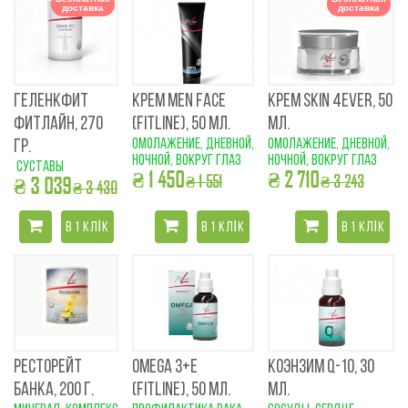
доставка
доставка
ГЕЛЕНКФИТ
КРЕМ MEN FACE
КРЕМ SKIN 4EVER, 50
ФИТЛАЙН, 270
(FITLINE), 50 МЛ.
МЛ.
Омолажение, дневной,
Омолажение, дневной,
ГР.
ночной, вокруг глаз
ночной, вокруг глаз
суставы
₴ 1 450
₴ 2 710
₴ 1 551
₴ 3 243
₴ 3 039
₴ 3 430
В 1 КЛІК
В 1 КЛІК
В 1 КЛІК
РЕСТОРЕЙТ
OMEGA 3+E
КОЭНЗИМ Q-10, 30
БАНКА, 200 Г.
(FITLINE), 50 МЛ.
МЛ.