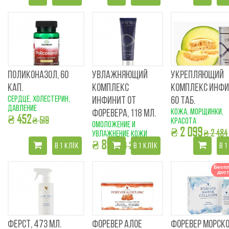
ПОЛИКОНАЗОЛ, 60
УВЛАЖНЯЮЩИЙ
УКРЕПЛЯЮЩИЙ
КАП.
КОМПЛЕКС
КОМПЛЕКС ИНФИ
сердце, холестерин,
ИНФИНИТ ОТ
60 ТАБ.
давление
кожа, морщинки,
ФОРЕВЕРА, 118 МЛ.
₴ 452
₴ 519
красота
омоложение и
₴ 2 099
₴ 2 484
увлажнение кожи
₴ 899
₴ 1 249
В 1 КЛІК
В 1 КЛІК
В 1
Беспл
дост
ФЕРСТ, 473 МЛ.
ФОРЕВЕР АЛОЕ
ФОРЕВЕР МОРСК