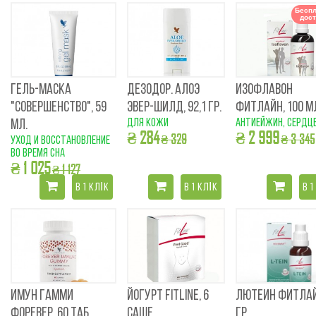
Беспл
дост
ГЕЛЬ-МАСКА
ДЕЗОДОР. АЛОЭ
ИЗОФЛАВОН
"СОВЕРШЕНСТВО", 59
ЭВЕР-ШИЛД, 92,1 ГР.
ФИТЛАЙН, 100 М
для кожи
антиейжин, сердце
МЛ.
₴ 284
₴ 2 999
₴ 329
₴ 3 345
уход и восстановление
во время сна
₴ 1 025
₴ 1 127
В 1 КЛІК
В 1 КЛІК
В 1
ИМУН ГАММИ
ЙОГУРТ FITLINE, 6
ЛЮТЕИН ФИТЛАЙ
ФОРЕВЕР, 60 ТАБ.
САШЕ
ГР.