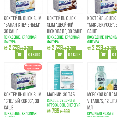
КОКТЕЙЛЬ QUICK SLIM
КОКТЕЙЛЬ QUICK
КОКТЕЙЛЬ QUICK 
"БАНАН С ПЕЧЕНЬЕМ",
SLIM "ДВОЙНОЙ
"МИКС ВКУСОВ", 
30 САШЕ.
ШОКОЛАД", 30 САШЕ.
САШЕ.
похудение, красивая
похудение, красивая
похудение, красив
фигура
фигура
фигура
₴ 2 229
₴ 2 229
₴ 2 229
₴ 3 289
₴ 3 289
₴ 3 289
В 1 КЛІК
В 1 КЛІК
В 1
Бесплатная
доставка
КОКТЕЙЛЬ QUICK SLIM
МАГНИЙ, 30 ТАБ.
МОРСКОЙ КОЛЛА
сердце, судороги,
"СПЕЛЫЙ КОКОС", 30
VITANIL'S, 12 ШТ.
стресс, сон, энерегия
САШЕ.
МЛ
₴ 799
₴ 839
похудение, красивая
красивая кожа и