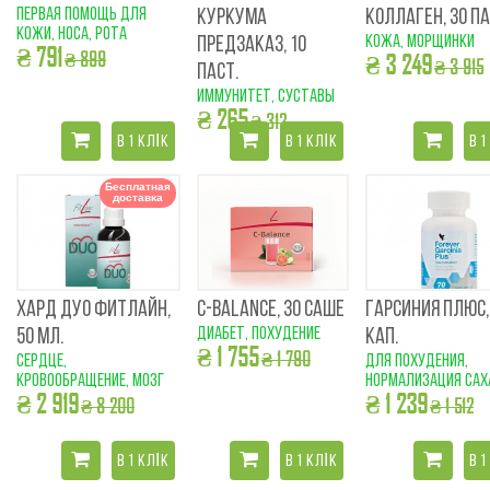
первая помощь для
КУРКУМА
КОЛЛАГЕН, 30 ПА
кожи, носа, рота
кожа, морщинки
ПРЕДЗАКАЗ, 10
₴ 791
₴ 899
₴ 3 249
₴ 3 915
ПАСТ.
иммунитет, суставы
₴ 265
₴ 312
В 1 КЛІК
В 1 КЛІК
В 1
Бесплатная
доставка
ХАРД ДУО ФИТЛАЙН,
C-BALANCE, 30 САШЕ
ГАРСИНИЯ ПЛЮС,
диабет, похудение
50 МЛ.
КАП.
₴ 1 755
₴ 1 790
сердце,
для похудения,
кровообращение, мозг
нормализация сах
₴ 2 919
₴ 1 239
₴ 8 200
₴ 1 512
В 1 КЛІК
В 1 КЛІК
В 1