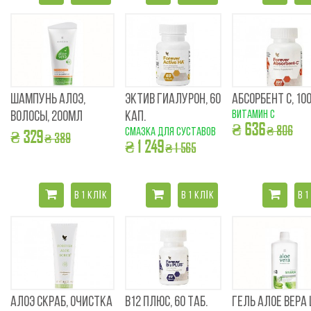
ШАМПУНЬ АЛОЭ,
ЭКТИВ ГИАЛУРОН, 60
АБСОРБЕНТ С, 100
витамин с
ВОЛОСЫ, 200МЛ
КАП.
₴ 636
₴ 806
смазка для суставов
₴ 329
₴ 389
₴ 1 249
₴ 1 565
В 1 КЛІК
В 1 КЛІК
В 1
АЛОЭ СКРАБ, ОЧИСТКА
В12 ПЛЮС, 60 ТАБ.
ГЕЛЬ АЛОЕ ВЕРА 