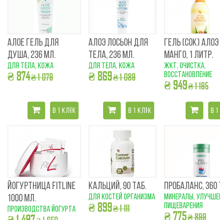
АЛОЕ ГЕЛЬ ДЛЯ
АЛОЭ ЛОСЬОН ДЛЯ
ГЕЛЬ (СОК) АЛОЭ
ДУША, 236 МЛ.
ТЕЛА, 236 МЛ.
МАНГО, 1 ЛИТР.
для тела, кожа
для тела, кожа
ЖКТ, очистка,
₴ 874
₴ 869
восстановление
₴ 1 079
₴ 1 089
₴ 949
₴ 1 195
В 1 КЛІК
В 1 КЛІК
В 1
ЙОГУРТНИЦА FITLINE
КАЛЬЦИЙ, 90 ТАБ.
ПРОБАЛАНС, 360
для костей организма
минералы, улучше
1000 МЛ.
₴ 899
пищеварения
₴ 1 111
производства йогурта
₴ 775
₴ 899
₴ 1 497