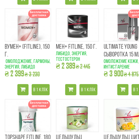
Бесплатная
Беспл
доставка
дост
ВУМЕН+ (FITLINE), 150
МЕН+ FITLINE, 150 Г.
ULTIMATE YOUNG
либидо, энергия,
Г.
СЫВОРОТКА 15 М
тестостерон
омолоджение, гармоны,
омоложение кожи,
₴ 2 389
₴ 2 445
энергия, либидо
интистарение
₴ 2 399
₴ 3 900
₴ 3 230
₴ 4 875
В 1 КЛІК
В 1 КЛІК
В 1
Бесплатная
доставка
TOPSHAPE FITLINE, 180
ЦЕЛЬШУЛЬЦ
ЦЕЛЬШУЛЬЦ ЦИТ