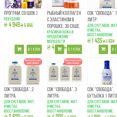
ПРОГРАМ. С9 (ШОК.)
РЫБНЫЙ КОЛЛАГЕН
СОК “СВОБОДА”, 1
похудение
С ЭЛАСТИНОМ В
ЛИТР.
₴ 4 949
₴ 5 955
для суставов, ЖКТ
ПОРОШКЕ, 30 САШЕ.
очистка,
красивая кожа и
восстановление
продолжение
₴ 1 435
₴ 1 634
молодости
₴ 4 499
₴ 5 289
В 1 КЛІК
В 1 КЛІК
В 1
Бесплатная
Бесплатная
доставка
доставка
СОК “СВОБОДА”, 2
СОК “СВОБОДА”, 3
СОК “СВОБОДА”,
ЛИТРА.
ЛИТРА.
БУТЫЛКА 1 ЛИТО
для суставов, ЖКТ,
для суставов, ЖКТ,
для суставов, ЖКТ
очистка,
очистка,
очистка,
восстановление
восстановление
восстановление
₴ 2 820
₴ 4 200
₴ 1 299