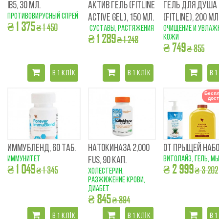
IB5, 30 МЛ.
АКТИВ ГЕЛЬ (FITLINE
ГЕЛЬ ДЛЯ ДУША
противовирусный спрей
ACTIVE GEL), 150 МЛ.
(FITLINE), 200 МЛ
₴ 1 375
₴ 1 450
суставы, растяжения
очищение и увлаж
₴ 1 289
кожи
₴ 1 248
₴ 749
₴ 855
В 1 КЛІК
В 1 КЛІК
В 1
Беспл
дост
ИММУБЛЕНД, 60 ТАБ.
НАТОКИНАЗА 2,000
ОТ ПРЫЩЕЙ НАБ
иммунитет
витолайз, гель, м
FUS, 90 КАП.
₴ 1 049
₴ 2 999
₴ 1 345
₴ 3 202
холестерин,
разжижение крови,
диабет
₴ 845
₴ 894
В 1 КЛІК
В 1 КЛІК
В 1