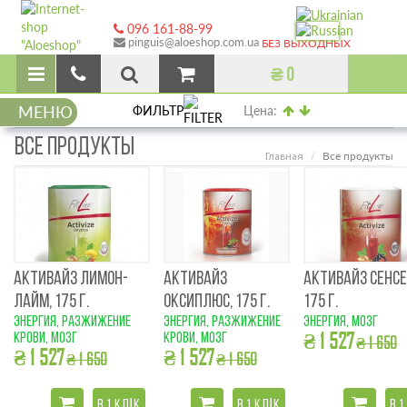
096 161-88-99
pinguis@aloeshop.com.ua
БЕЗ ВЫХОДНЫХ
₴ 0
МЕНЮ
ФИЛЬТР
Цена:
ВСЕ ПРОДУКТЫ
Все продукты
Главная
АКТИВАЙЗ ЛИМОН-
АКТИВАЙЗ
АКТИВАЙЗ СЕНСЕ
ЛАЙМ, 175 Г.
ОКСИПЛЮС, 175 Г.
175 Г.
энергия, разжижение
энергия, разжижение
энергия, мозг
₴ 1 527
крови, мозг
крови, мозг
₴ 1 650
₴ 1 527
₴ 1 527
₴ 1 650
₴ 1 650
В 1 КЛІК
В 1 КЛІК
В 1