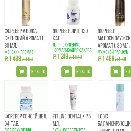
ФОРЕВЕР АЛОФА
ФОРЕВЕР ЛИН, 120
ФОРЕВЕР
(ЖЕНСКИЙ АРОМАТ),
КАП.
МАЛОСИ (МУЖСК
для похудения,
30 МЛ.
АРОМАТ), 30 МЛ.
нормализация сахара
женский аромат
мужской парфум
₴ 1 319
₴ 1 649
₴ 1 499
₴ 1 499
₴ 1 611
₴ 1 611
В 1 КЛІК
В 1 КЛІК
В 1
ФОРЕВЕР СЕНСЕЙШБЛ,
FITLINE DENTAL+ 75
LOGIC
64 ТАБ.
МЛ.
БАЛАНСИРУЮЩИ
для похудения
зубы, полость рта