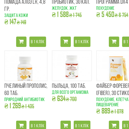
ПОМАДА АЛОЭ LR, 4,8
ПРОБИОТИК, 30 КАП.
ПРОГРАММА DX4
желудок, жкт
похудение
ГР.
₴ 1 588
₴ 5 450
₴ 1 745
₴ 6 754
защита кожи
₴ 147
₴ 149
В 1 КЛІК
В 1 КЛІК
В 1
ПЧЕЛИНЫЙ ПРОПОЛИС,
ПЫЛЬЦА, 100 ТАБ.
ФАЙБЕР ФОРЕВЕ
для всего организма
60 ТАБ.
(FIBER), 30 СТИК
₴ 634
₴ 700
природний антибиотик
похудение, клетча
₴ 1 269
пищеварение
₴ 1 435
₴ 889
₴ 1 078
В 1 КЛІК
В 1 КЛІК
В 1