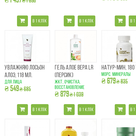
₴ 1 650
В 1 КЛІК
В 1 КЛІК
В 1
УВЛАЖНЯЮ ЛОСЬОН
ГЕЛЬ АЛОЕ ВЕРА LR
НАТУР-МИН, 180 
морс. минералы
АЛОЭ, 118 МЛ.
(ПЕРСИК)
₴ 679
₴ 835
для лица
ЖКТ, очистка,
₴ 549
восстановление
₴ 685
₴ 879
₴ 1 039
В 1 КЛІК
В 1 КЛІК
В 1