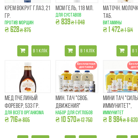
КРЕМ ВОКРУГ ГЛАЗ, 21
МCM ГЕЛЬ, 118 МЛ.
МАТОЧН. МОЛОЧК
для суставов
ГР.
ТАБ.
₴ 839
₴ 1 049
против морщин
витамины
₴ 628
₴ 1 472
₴ 875
₴ 1 514
В 1 КЛІК
В 1 КЛІК
В 1
Бесплатная
Беспл
доставка
дост
МЕД ПЧЕЛИНЫЙ
МИН. ТАЧ "СВОБ.
МИНИ ТАЧ "СИЛЬ
ФОРЕВЕР, 533 ГР.
ДВИЖЕНИЯ"
ИММУНИТЕТ",
для всего организма
набор для суглобов
иммунитет
₴ 716
₴ 10 570
₴ 8 984
₴ 805
₴ 12 750
₴ 9 620