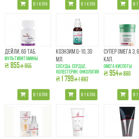
В 1 КЛІК
В 1 КЛІК
В 1
ДЕЙЛИ, 60 ТАБ.
КОЭНЗИМ Q-10, 30
СУПЕР ОМЕГА 3, 
мультивитамины
МЛ.
КАП.
₴ 855
₴ 955
cосуды, сердце,
омега кислоты
₴ 954
холестерин, онкология
₴ 890
₴ 1 799
₴ 1 892
В 1 КЛІК
В 1 КЛІК
В 1