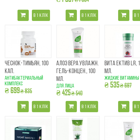
В 1 КЛІК
В 1 КЛІК
В 1
ЧЕСНОК-ТИМЬЯН, 100
АЛОЭ ВЕРА УВЛАЖН.
ВИТА ЕКТИВ LR, 
КАП.
ГЕЛЬ-КОНЦЕН., 100
МЛ.
антибактериальный
жидкие витамины
МЛ.
₴ 535
комплекс
₴ 697
для лица
₴ 699
₴ 835
₴ 425
₴ 540
В 1 КЛІК
В 1 КЛІК
В 1