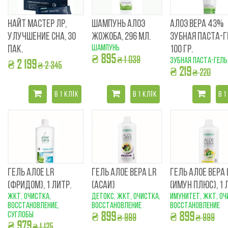
НАЙТ МАСТЕР ЛР,
ШАМПУНЬ АЛОЭ
АЛОЭ ВЕРА 43%
УЛУЧШЕНИЕ СНА, 30
ЖОЖОБА, 296 МЛ.
ЗУБНАЯ ПАСТА-Г
шампунь
ПАК.
100 ГР.
₴ 895
₴ 1 039
зубная паста-гель
₴ 2 199
₴ 2 345
₴ 219
₴ 220
В 1 КЛІК
В 1 КЛІК
В 1
ГЕЛЬ АЛОЕ LR
ГЕЛЬ АЛОЕ ВЕРА LR
ГЕЛЬ АЛОЕ ВЕРА 
(ФРИДОМ), 1 ЛИТР.
(АСАИ)
(ИМУН ПЛЮС), 1 
ЖКТ, очистка,
детокс, ЖКТ, очистка,
имунитет, ЖКТ, оч
восстановление,
восстановление
восстановление
₴ 899
₴ 899
суглобы
₴ 999
₴ 999
₴ 979
₴ 1 125