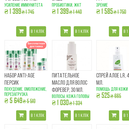
усиление иммунитета
пробиотики, ЖКТ
зрение
₴ 1 399
₴ 1 399
₴ 1 585
₴ 1 745
₴ 1 440
₴ 1 750
В 1 КЛІК
В 1 КЛІК
В 1
Бесплатная
доставка
НАБОР ANTI-AGE
ПИТАТЕЛЬНОЕ
СПРЕЙ АЛОЕ LR, 
ПЕРСИК
МАСЛО ДЛЯ ВОЛОС
МЛ.
похудение, омоложение,
помощь для кожи
ФОРЕВЕР, 30 МЛ.
₴ 525
перезагрузка
₴ 665
волосы, кожа головы
₴ 5 649
₴ 5 510
₴ 1 030
₴ 1 334
В 1 КЛІК
В 1 КЛІК
В 1