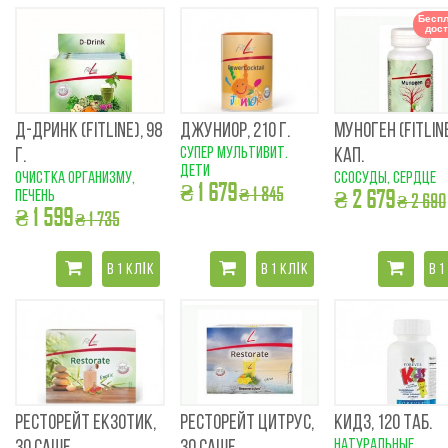
Беспл
дост
Д-ДРИНК (FITLINE), 98
ДЖУНИОР, 210 Г.
МУНОГЕН (FITLIN
супер мультивит.
Г.
КАП.
дети
очистка организму,
cсосуды, сердце
₴ 1 679
₴ 1 845
₴ 2 679
печень
₴ 2 690
₴ 1 599
₴ 1 735
В 1 КЛІК
В 1 КЛІК
В 1
РЕСТОРЕЙТ ЕКЗОТИК,
РЕСТОРЕЙТ ЦИТРУС,
КИДЗ, 120 ТАБ.
натуральные