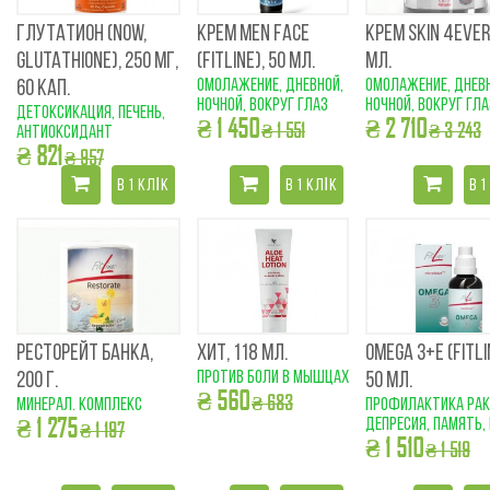
ГЛУТАТИОН (NOW,
КРЕМ MEN FACE
КРЕМ SKIN 4EVER
GLUTATHIONE), 250 МГ,
(FITLINE), 50 МЛ.
МЛ.
Омолажение, дневной,
Омолажение, дневн
60 КАП.
ночной, вокруг глаз
ночной, вокруг гла
детоксикация, печень,
₴ 1 450
₴ 2 710
₴ 1 551
₴ 3 243
антиоксидант
₴ 821
₴ 957
В 1 КЛІК
В 1 КЛІК
В 1
РЕСТОРЕЙТ БАНКА,
ХИТ, 118 МЛ.
OMEGA 3+E (FITLI
против боли в мышцах
200 Г.
50 МЛ.
₴ 560
₴ 683
минерал. комплекс
профилактика рак
₴ 1 275
депресия, память,
₴ 1 197
₴ 1 510
₴ 1 519