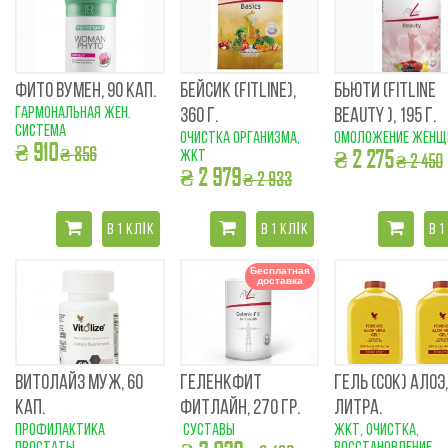
ФИТО ВУМЕН, 90 КАП.
БЕЙСИК (FITLINE),
БЬЮТИ (FITLINE
гармональная жен.
360 Г.
BEAUTY ), 195 Г.
система
очистка организма,
омоложение женщ
₴ 910
₴ 856
₴ 2 275
ЖКТ
₴ 2 450
₴ 2 979
₴ 2 933
В 1 КЛІК
В 1 КЛІК
В 1
Бесплатная
доставка
ВИТОЛАЙЗ МУЖ, 60
ГЕЛЕНКФИТ
ГЕЛЬ (СОК) АЛОЭ,
КАП.
ФИТЛАЙН, 270 ГР.
ЛИТРА.
профилактика
суставы
ЖКТ, очистка,