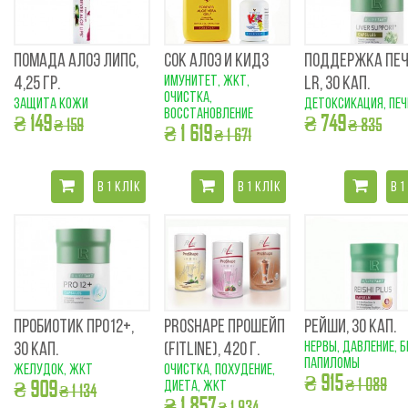
ПОМАДА АЛОЭ ЛИПС,
СОК АЛОЭ И КИДЗ
ПОДДЕРЖКА ПЕ
имунитет, ЖКТ,
4,25 ГР.
LR, 30 КАП.
очистка,
защита кожи
детоксикация, печ
восстановление
₴ 149
₴ 749
₴ 159
₴ 835
₴ 1 619
₴ 1 671
В 1 КЛІК
В 1 КЛІК
В 1
ПРОБИОТИК ПРО12+,
PROSHAPE ПРОШЕЙП
РЕЙШИ, 30 КАП.
нервы, давление, б
30 КАП.
(FITLINE), 420 Г.
папиломы
желудок, жкт
очистка, похудение,
₴ 915
₴ 1 089
₴ 909
диета, ЖКТ
₴ 1 134
₴ 1 857
₴ 1 934