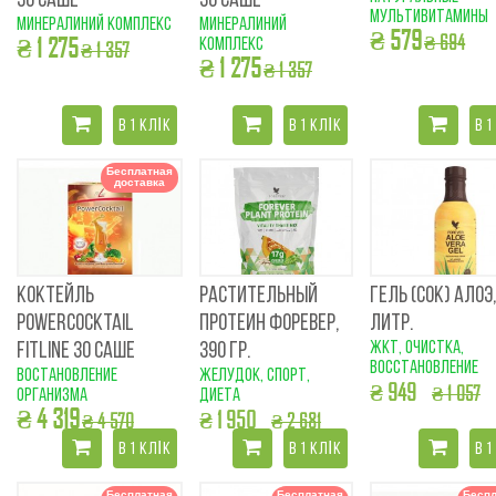
30 САШЕ
30 САШЕ
мультивитамины
минералиний комплекс
минералиний
₴ 579
₴ 694
₴ 1 275
комплекс
₴ 1 357
₴ 1 275
₴ 1 357
В 1 КЛІК
В 1 КЛІК
В 1
Бесплатная
доставка
КОКТЕЙЛЬ
РАСТИТЕЛЬНЫЙ
ГЕЛЬ (СОК) АЛОЭ,
POWERCOCKTAIL
ПРОТЕИН ФОРЕВЕР,
ЛИТР.
ЖКТ, очистка,
FITLINE 30 САШЕ
390 ГР.
восстановление
востановление
желудок, спорт,
₴ 949
₴ 1 057
организма
диета
₴ 4 319
₴ 1 950
₴ 4 570
₴ 2 681
В 1 КЛІК
В 1 КЛІК
В 1
Бесплатная
Бесплатная
Беспл