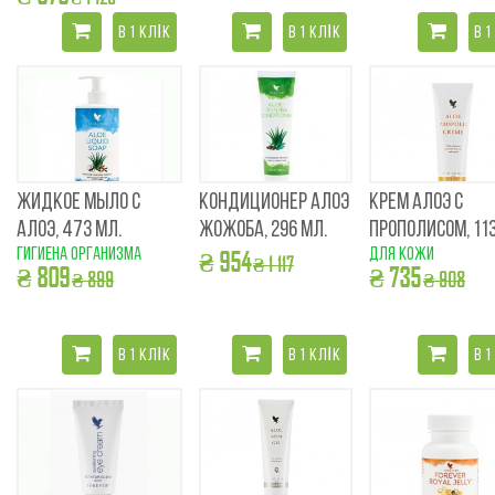
В 1 КЛІК
В 1 КЛІК
В 1
ЖИДКОЕ МЫЛО С
КОНДИЦИОНЕР АЛОЭ
КРЕМ АЛОЭ С
АЛОЭ, 473 МЛ.
ЖОЖОБА, 296 МЛ.
ПРОПОЛИСОМ, 113
гигиена организма
для кожи
₴ 954
₴ 1 117
₴ 809
₴ 735
₴ 899
₴ 908
В 1 КЛІК
В 1 КЛІК
В 1