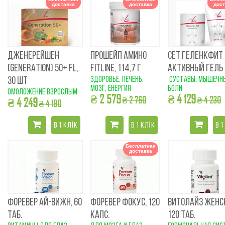
доставка
доставка
дост
ДЖЕНЕРЕЙШЕН
ПРОШЕЙП АМИНО
СЕТ ГЕЛЕНКФИТ 
(GENERATION) 50+ FL,
FITLINE, 114,7 Г
АКТИВНЫЙ ГЕЛЬ
здоровье, печень,
суставы, мышечн
30 ШТ
мозг, енергия
боли
омоложение взрослым
₴ 2 579
₴ 4 129
₴ 2 760
₴ 4 230
₴ 4 249
₴ 4 190
В 1 КЛІК
В 1 КЛІК
В 1
Бесплатная
доставка
ФОРЕВЕР АЙ-ВИЖН, 60
ФОРЕВЕР ФОКУС, 120
ВИТОЛАЙЗ ЖЕНС
ТАБ.
КАПС.
120 ТАБ.