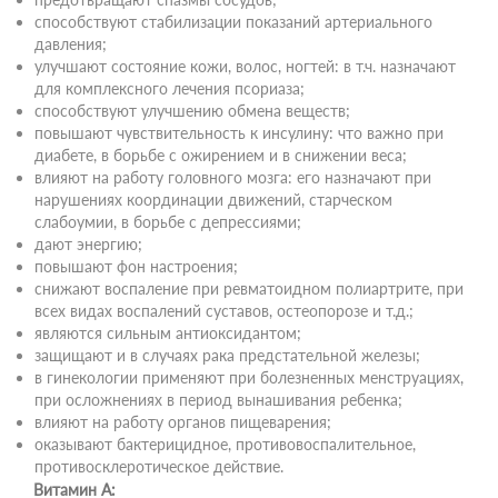
способствуют стабилизации показаний артериального
давления;
улучшают состояние кожи, волос, ногтей: в т.ч. назначают
для комплексного лечения псориаза;
способствуют улучшению обмена веществ;
повышают чувствительность к инсулину: что важно при
диабете, в борьбе с ожирением и в снижении веса;
влияют на работу головного мозга: его назначают при
нарушениях координации движений, старческом
слабоумии, в борьбе с депрессиями;
дают энергию;
повышают фон настроения;
снижают воспаление при ревматоидном полиартрите, при
всех видах воспалений суставов, остеопорозе и т.д.;
являются сильным антиоксидантом;
защищают и в случаях рака предстательной железы;
в гинекологии применяют при болезненных менструациях,
при осложнениях в период вынашивания ребенка;
влияют на работу органов пищеварения;
оказывают бактерицидное, противовоспалительное,
противосклеротическое действие.
Витамин А: