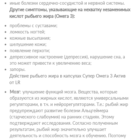
иные болезни сердечно-сосудистой и нервной системы.
Другие симптомы, указывающие на нехватку незаменимых
кислот рыбьего жира (Омега 3):
проблемы с суставами;
ломкость ногтей;
кожные высыпания;
шелушение кожи;
появление перхоти;
депрессивное настроение (депрессия), нарушение сна, а
это может привести к увеличению веса;
запоры.
Действие рыбьего жира в капсулах Супер Омега 3 Актив
от LR
Мозг
: улучшение функций мозга. Вещества, которые
образуются из жирных кислот, являются универсальными
регуляторами, в т.ч. и нейрорегуляторами. Т.е.: рыбий жир
предупреждают развитие болезни Альцгеймера
(старческого слабоумия) на ранних стадиях. Этому
подтверждают исследования. Согласно полученным
результатам, рыбий жир значительно улучшает
деятельность и способность мозга к обучению. Поэтому