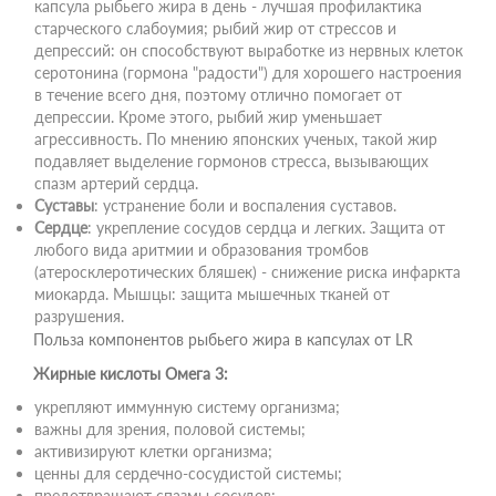
капсула рыбьего жира в день - лучшая профилактика
старческого слабоумия; рыбий жир от стрессов и
депрессий: он способствуют выработке из нервных клеток
серотонина (гормона "радости") для хорошего настроения
в течение всего дня, поэтому отлично помогает от
депрессии. Кроме этого, рыбий жир уменьшает
агрессивность. По мнению японских ученых, такой жир
подавляет выделение гормонов стресса, вызывающих
спазм артерий сердца.
Суставы
: устранение боли и воспаления суставов.
Сердце
: укрепление сосудов сердца и легких. Защита от
любого вида аритмии и образования тромбов
(атеросклеротических бляшек) - снижение риска инфаркта
миокарда. Мышцы: защита мышечных тканей от
разрушения.
Польза компонентов рыбьего жира в капсулах от LR
Жирные кислоты Омега 3:
укрепляют иммунную систему организма;
важны для зрения, половой системы;
активизируют клетки организма;
ценны для сердечно-сосудистой системы;
предотвращают спазмы сосудов;