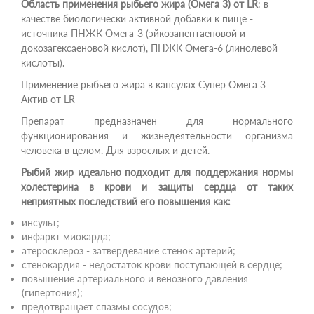
Область применения рыбьего жира (Омега 3) от LR
: в
качестве биологически активной добавки к пище -
источника ПНЖК Омега-3 (эйкозапентаеновой и
докозагексаеновой кислот), ПНЖК Омега-6 (линолевой
кислоты).
Применение рыбьего жира в капсулах Супер Омега 3
Актив от LR
Препарат предназначен для нормального
функционирования и жизнедеятельности организма
человека в целом. Для взрослых и детей.
Рыбий жир идеально подходит для поддержания нормы
холестерина в крови и защиты сердца от таких
неприятных последствий его повышения как:
инсульт;
инфаркт миокарда;
атеросклероз - затвердевание стенок артерий;
стенокардия - недостаток крови поступающей в сердце;
повышение артериального и венозного давления
(гипертония);
предотвращает спазмы сосудов;