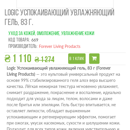
LOGIC УСПОКАИВАЮЩИЙ УВЛАЖНЯЮЩИЙ
ГЕЛЬ, 83 Г.
УХОД ЗА КОЖЕЙ, ОМОЛОЖЕНИЕ, УВЛАЖНЕНИЕ КОЖИ
Код товара:
669
Производитель:
Forever Living Prodacts
₴ 1 110
₴ 1 274
В 1 КЛИК
Logic Успокаивающий увлажняющий гель, 83 г (Forever
Living Products)
— это культовый универсальный продукт на
основе 99% стабилизированного геля алоэ вера высшего
качества. Лёгкая нежирная текстура мгновенно увлажняет,
снимает раздражение, покраснение и воспаление, идеально
подходит для ухода за лицом, телом, волосами и даже
после бритья или эпиляции. Гель быстро впитывается, не
оставляет липкости, обладает выраженным
успокаивающим и регенерирующим эффектом, помогает
при ожогах, укусах насекомых, сухости и шелушении кожи.
Подходит для всех типов кожи, включая чувствительную и