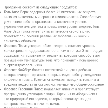
Программа состоит из следующих продуктов:
Гель Алоэ Вера
: содержит более 75 питательных веществ,
включая витамины, минералы и аминокислоты. Способствует
улучшению работы организма на клеточном уровне,
укреплению иммунитета и повышению уровня энергии. Гель
Алоэ Вера также имеет антисептические свойства, что
помогает при лечении различных заболеваний кожи и
слизистых оболочек.
Форевер Терм
: ускоряет обмен веществ, снижает уровень
холестерина и поддерживает организм в тонусе. Этот продукт
содержит натуральные ингредиенты, которые способствуют
повышению температуры тела, что приводит к повышению
энергозатрат организма.
Форевер Файбер
: богатая клетчаткой пищевая добавка,
которая очищает организм и нормализует работу желудочно-
кишечного тракта. Клетчатка помогает выводить токсины и
вредные вещества из организма, улучшая его общее состояние.
Форевер Гарсиния Плюс
: подавляет аппетит и препятствует
превращению углеводов в жиры. Гарсиния камбоджийская —
это природный ингредиент, который используется для
контроля веса уже в течение веков.