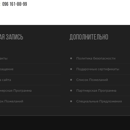
:
096 161-88-99
АЯ ЗАПИСЬ
ДОПОЛНИТЕЛЬНО
д, але потрібно більше часу для
Чудовий продукт для підтримки балансу
акты
Политика безопасности
Придбали ці вітаміни для доньки
мінералів в організмі! Помітила, що після
оків. Сподобалося, що в складі є
прийому стала менш втомлюватися, а загальне
ращение
Подарочные сертификаты
а необхідні мікроелементи. Поки
самопочуття покращилося. Вітаміни та
мо лише 2 тижні, тому ефект не
мінерали, що входять до складу, працюють на
а сайта
Список Пожеланий
, але дівчина стала активнішою.
підтримку здоров'я без зайвих додаткових
тілося б трохи меншу ціну, хоча
добавок.
нерская Программа
Партнерская Программа
якість того варта.
Наталія
ок Пожеланий
Специальные Предложения
Світлана