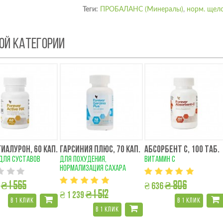
Теги:
ПРОБАЛАНС (Минералы)
,
норм. щел
ТОЙ КАТЕГОРИИ
ГИАЛУРОН, 60 КАП.
ГАРСИНИЯ ПЛЮС, 70 КАП.
АБСОРБЕНТ С, 100 ТАБ.
для суставов
для похудения,
витамин с
нормализация сахара
₴ 1 565
₴ 806
₴ 636
₴ 1 512
₴ 1 239
в 1 клик
в 1 клик
в 1 клик