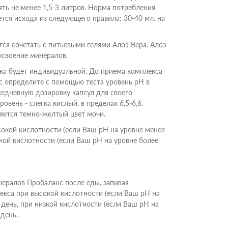
ть не менее 1,5-3 литров. Норма потребления
тся исходя из следующего правила: 30-40 мл. на
ся сочетать с питьевыми гелями Алоэ Вера.
Алоэ
усвоение минералов.
ка будет индивидуальной. До приема комплекса
 определите с помощью теста уровень рН в
едневную дозировку капсул для своего
овень - слегка кислый, в пределах 6,5-6,6.
яется темно-желтый цвет мочи.
окой кислотности (если Ваш рН на уровне менее
изкой кислотности (если Ваш рН на уровне более
нералов Пробаланс после еды, запивая
кса при высокой кислотности (если Ваш рН на
в день, при низкой кислотности (если Ваш рН на
 день.