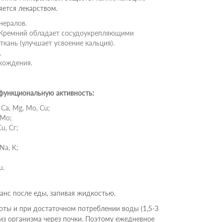
яется лекарством.
нералов.
 Кремний обладает сосудоукрепляющими
ткань (улучшает усвоение кальция).
.
хождения.
ункциональную активность:
Ca, Mg, Mo, Cu;
 Mo;
u, Сг;
Na, K;
u.
нс после еды, запивая жидкостью.
оты и при достаточном потреблении воды (1,5-3
из организма через почки. Поэтому ежедневное