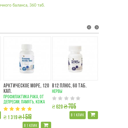
очного баланса
,
360 таб.
prev
next
АРКТИЧЕСКОЕ МОРЕ, 120
В12 ПЛЮС, 60 ТАБ.
МАЙНД МАСТЕ
КАП.
нервы
енергия, антис
профилактика рака, от
депресии, память, кожа
₴ 705
₴ 455
₴ 620
₴ 405
₴ 1 519
в 1 клик
в 1 к
₴ 1 319
в 1 клик