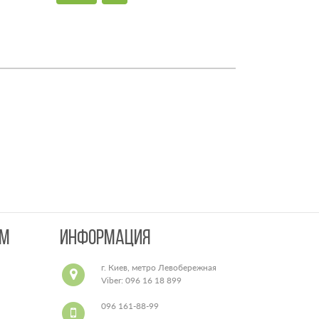
AM
ИНФОРМАЦИЯ
г. Киев, метро Левобережная
Viber: 096 16 18 899
подвозим прямо к метро
096 161-88-99