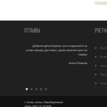
Телефон
ОТЗЫВЫ
УЧЕТН
Добрий день!Окремо хочу подякувати за
Гарний скла
Конт
супер швидку доставку,і дуже приємні ціни на
результату 
товари
16 р
Возв
пробіотики т
Аліна Романів
що приймає
Карт
дуже відчутний
Єдине – хо
Парт
Спис
г. Киев, метро Левобережная
Viber: 096 16 18 899