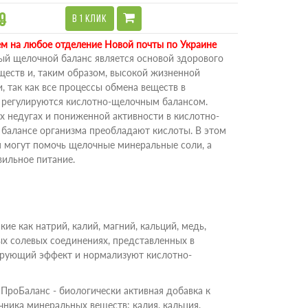
9
В 1 КЛИК
м на любое отделение Новой почты по Украине
й щелочной баланс является основой здорового
ществ и, таким образом, высокой жизненной
, так как все процессы обмена веществ в
 регулируются кислотно-щелочным балансом.
х недугах и пониженной активности в кислотно-
балансе организма преобладают кислоты. В этом
м могут помочь щелочные минеральные соли, а
вильное питание.
е как натрий, калий, магний, кальций, медь,
ых солевых соединениях, представленных в
ирующий эффект и нормализуют кислотно-
ПроБаланс - биологически активная добавка к
чника минеральных веществ: калия, кальция,