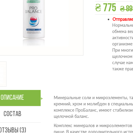
₴ 775
₴ 89
Отправляе
Нормальны
обмена ве
активности
организме
При многи
щелочном 
случае на
также пра
Описание
Минеральные соли и микроэлементы, таки
кремний, хром и молибден в специальн
комплексе ПроБаланс, имеют стабилиз
Состав
щелочной баланс.
Комплекс минералов и микроэлементов 
Отзывы (3)
пище. В качестве дополнительного исто