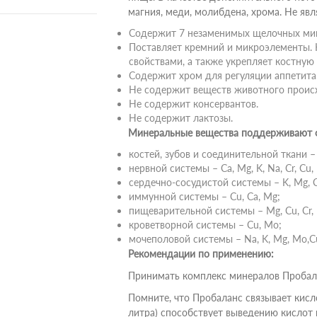
магния, меди, молибдена, хрома. Не явл
Содержит 7 незаменимых щелочных ми
Поставляет кремний и микроэлементы.
свойствами, а также укрепляет костную 
Содержит хром для регуляции аппетита
Не содержит веществ животного проис
Не содержит консервантов.
Не содержит лактозы.
Минеральные вещества поддерживают ф
костей, зубов и соединительной ткани – 
нервной системы – Ca, Mg, K, Na, Cr, Cu,
сердечно-сосудистой системы – K, Mg, C
иммунной системы – Cu, Ca, Mg;
пищеварительной системы – Mg, Cu, Cr, 
кроветворной системы – Cu, Mo;
мочеполовой системы – Na, K, Mg, Mo,C
Рекомендации по применению:
Принимать комплекс минералов Пробала
Помните, что Пробаланс связывает кисл
литра) способствует выведению кислот 