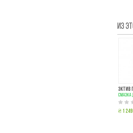
ИЗ Э
ЭКТИВ 
смазка 
₴ 1 249