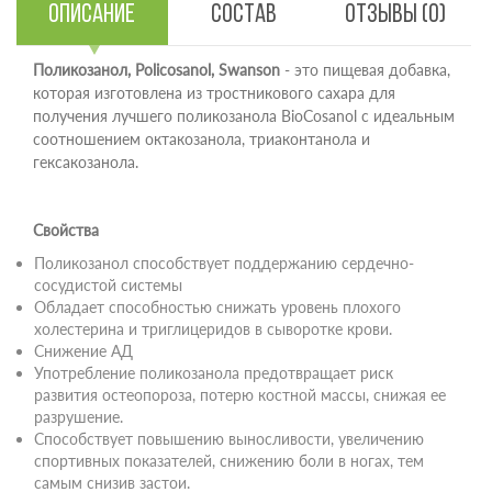
Описание
Состав
Отзывы (0)
​Поликозанол, Policosanol, Swanson
- это пищевая добавка,
которая изготовлена из тростникового сахара для
получения лучшего поликозанола BioCosanol с идеальным
соотношением октакозанола, триаконтанола и
гексакозанола.
Свойства
Поликозанол способствует поддержанию сердечно-
сосудистой системы
Обладает способностью снижать уровень плохого
холестерина и триглицеридов в сыворотке крови.
Снижение АД
Употребление поликозанола предотвращает риск
развития остеопороза, потерю костной массы, снижая ее
разрушение.
Способствует повышению выносливости, увеличению
спортивных показателей, снижению боли в ногах, тем
самым снизив застои.