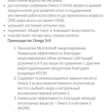
избыточной выработки инсулина.
достаточное снабжение Омега-3 (DHA) является важной
предпосылкой для развития мозга и поддержания
умственной работоспособности до преклонного возраста
(30% жира мозга составляет DHA).
улучшают состояние сетчатки глаз.
поднимают общий тонус и повышают выносливость.
способствуют потере веса, снижая аппетит.
Преимущества Omega 3+E:
Технология MicroSolve® мицеллирования.
Наивысшая эффективность благодаря
мицеллированию обеих активных субстанций
(усвоение в 6-9 раз выше по сравнению с другими
жиросодержащими продуктами благодаря
концепции NTC®)
Содержит полиненасыщенные жирные кислоты
Омега-3 из высококачественного экологически
чистого рыбьего жира и натуральный
высококачественный витамин Е.
Наивысшая эффективность благодаря команде
питательных веществ – Омега-3 и витамин Е
(NGP®).