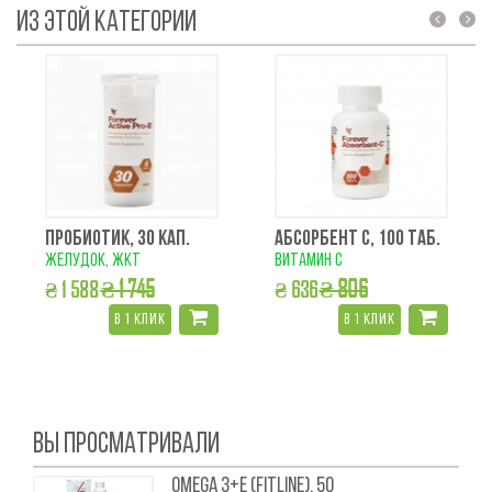
ИЗ ЭТОЙ КАТЕГОРИИ
prev
next
ПРОБИОТИК, 30 КАП.
АБСОРБЕНТ С, 100 ТАБ.
желудок, жкт
витамин с
₴ 1 745
₴ 806
₴ 1 588
₴ 636
в 1 клик
в 1 клик
ВЫ ПРОСМАТРИВАЛИ
OMEGA 3+E (FITLINE), 50