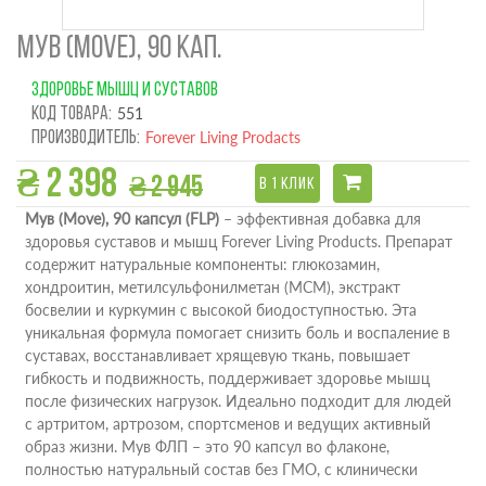
МУВ (MOVE), 90 КАП.
ЗДОРОВЬЕ МЫШЦ И СУСТАВОВ
Код товара:
551
Производитель:
Forever Living Prodacts
₴ 2 398
₴ 2 945
В 1 КЛИК
Мув (Move), 90 капсул (FLP)
– эффективная добавка для
здоровья суставов и мышц Forever Living Products. Препарат
содержит натуральные компоненты: глюкозамин,
хондроитин, метилсульфонилметан (МСМ), экстракт
босвелии и куркумин с высокой биодоступностью. Эта
уникальная формула помогает снизить боль и воспаление в
суставах, восстанавливает хрящевую ткань, повышает
гибкость и подвижность, поддерживает здоровье мышц
после физических нагрузок. Идеально подходит для людей
с артритом, артрозом, спортсменов и ведущих активный
образ жизни. Мув ФЛП – это 90 капсул во флаконе,
полностью натуральный состав без ГМО, с клинически