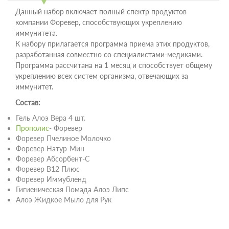
Данный набор включает полный спектр продуктов
компании Форевер, способствующих укреплению
иммунитета.
К набору прилагается программа приема этих продуктов,
разработанная совместно со специалистами-медиками.
Программа рассчитана на 1 месяц и способствует общему
укреплению всех систем организма, отвечающих за
иммунитет.
Состав:
Гель Алоэ Вера 4 шт.
Прополис
- Форевер
Форевер Пчелиное Молочко
Форевер Натур-Мин
Форевер Абсорбент-С
Форевер В12 Плюс
Форевер Иммубленд
Гигиеническая Помада Алоэ Липс
Алоэ Жидкое Мыло для Рук