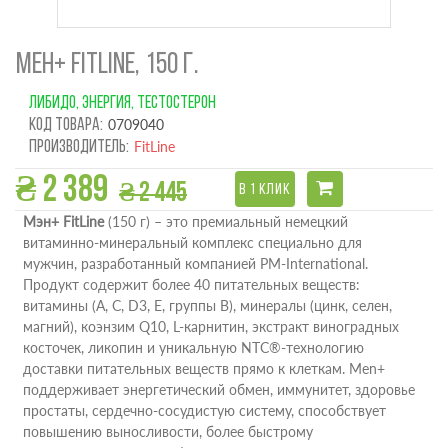
МЕН+ FITLINE, 150 Г.
ЛИБИДО, ЭНЕРГИЯ, ТЕСТОСТЕРОН
Код товара:
0709040
Производитель:
FitLine
₴ 2 389
₴ 2 445
В 1 КЛИК
Мэн+ FitLine
(150 г) – это премиальный немецкий
витаминно-минеральный комплекс специально для
мужчин, разработанный компанией PM-International.
Продукт содержит более 40 питательных веществ:
витамины (A, C, D3, E, группы B), минералы (цинк, селен,
магний), коэнзим Q10, L-карнитин, экстракт виноградных
косточек, ликопин и уникальную NTC®-технологию
доставки питательных веществ прямо к клеткам. Men+
поддерживает энергетический обмен, иммунитет, здоровье
простаты, сердечно-сосудистую систему, способствует
повышению выносливости, более быстрому