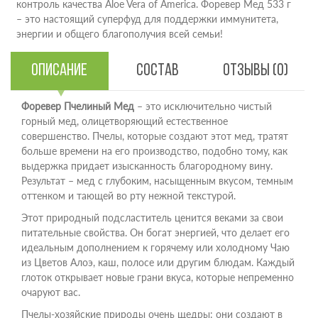
контроль качества Aloe Vera of America. Форевер Мед 533 г
– это настоящий суперфуд для поддержки иммунитета,
энергии и общего благополучия всей семьи!
Описание
Состав
Отзывы (0)
Форевер Пчелиный Мед
– это исключительно чистый
горный мед, олицетворяющий естественное
совершенство. Пчелы, которые создают этот мед, тратят
больше времени на его производство, подобно тому, как
выдержка придает изысканность благородному вину.
Результат – мед с глубоким, насыщенным вкусом, темным
оттенком и тающей во рту нежной текстурой.
Этот природный подсластитель ценится веками за свои
питательные свойства. Он богат энергией, что делает его
идеальным дополнением к горячему или холодному Чаю
из Цветов Алоэ, каш, полосе или другим блюдам. Каждый
глоток открывает новые грани вкуса, которые непременно
очаруют вас.
Пчелы-хозяйские природы очень щедры: они создают в