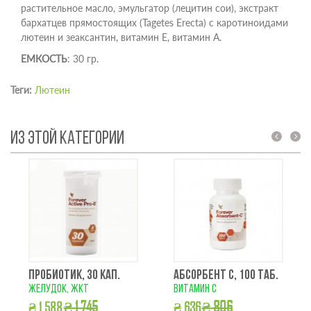
растительное масло, эмульгатор (лецитин сои), экстракт
бархатцев прямостоящих (Tagetes Erecta) с каротиноидами
лютеин и зеаксантин, витамин Е, витамин А.
ЕМКОСТЬ
: 30 гр.
Теги:
Лютеин
ИЗ ЭТОЙ КАТЕГОРИИ
prev
next
ПРОБИОТИК, 30 КАП.
АБСОРБЕНТ С, 100 ТАБ.
желудок, жкт
витамин с
₴ 1 745
₴ 806
₴ 1 588
₴ 636