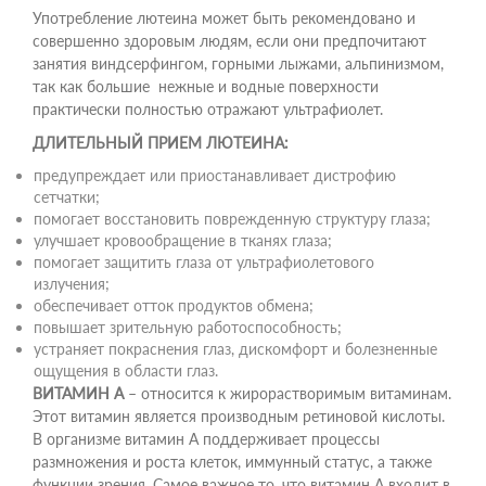
Употребление лютеина может быть рекомендовано и
совершенно здоровым людям, если они предпочитают
занятия виндсерфингом, горными лыжами, альпинизмом,
так как большие нежные и водные поверхности
практически полностью отражают ультрафиолет.
ДЛИТЕЛЬНЫЙ ПРИЕМ ЛЮТЕИНА:
предупреждает или приостанавливает дистрофию
сетчатки;
помогает восстановить поврежденную структуру глаза;
улучшает кровообращение в тканях глаза;
помогает защитить глаза от ультрафиолетового
излучения;
обеспечивает отток продуктов обмена;
повышает зрительную работоспособность;
устраняет покраснения глаз, дискомфорт и болезненные
ощущения в области глаз.
ВИТАМИН А
– относится к жирорастворимым витаминам.
Этот витамин является производным ретиновой кислоты.
В организме витамин А поддерживает процессы
размножения и роста клеток, иммунный статус, а также
функции зрения. Самое важное то, что витамин А входит в