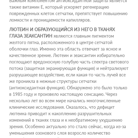
Важным компонентом антиоксидантной защиты является
также витамин Е, который ускоряет регенерацию
поврежденных клеток сетчатки, препятствует повышению
ломкости и проницаемости капилляров.
ЛЮТЕИН И ОБРАЗУЮЩИЙСЯ ИЗ НЕГО В ТКАНЯХ
ГЛАЗА ЗЕАКСАНТИН
являются главным пигментом
желтого пятна, расположенного в центре сетчатой
оболочки глаз. Именно эта область отвечает за ясное и
качественное зрение. Лютеин и зеаксантин избирательно
поглощают вредоносную голубую часть спектра светового
потока (защитная экранирующая функция) и нейтрализуют
разрушающее воздействие, если какая-то часть лучей все
же проникла в нежные структуры сетчатки
(антиоксидантная функция). Обнаружено это было только
в 1985 году и произвело настоящую сенсацию. Через
несколько лет во всем мире начались многочисленные
клинические исследования. Оказалось, что дефицит
лютеина приводит к накоплению разрушительных
изменений в тканях глаза и к необратимому ухудшению
зрения. Особенно актуально это стало сейчас, когда из-за
уменьшения озонового слоя возросло количество