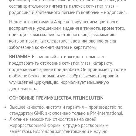
состав зрительного пигмента палочек сетчатки глаза –
родопсина и зрительного пигмента колбочек – йодопсина.
Недостаток витамина А чреват нарушением цветового
восприятия и ухудшением видения в темноте, кроме того,
приводит к высыханию клеток роговицы, высыханию
конъюктивы и, как следствие, к возникновению риска
заболевания конъюнктивитом и кератитом.
ВИТАМИН Е
– мощный антиоксидант помогает
предотвратить отслоение сетчатки глаза, катаракту,
поддерживает зрение при диабете. Он принимает участие
в обмене белка, нормализует свёртываемость крови и
улучшает её циркуляцию, нормализует мышечную
деятельность.
ОСНОВНЫЕ ПРЕИМУЩЕСТВА FITLINE LUTEIN
Высшее качество, чистота и гарантия – производство по
стандартам GMP, эксклюзивно только в РМ-International.
Лютеин и зеаксантин относятся из-за своей
жирорастворимой формы к трудно растворимым
веществам. Благодаря запатентованной и научно