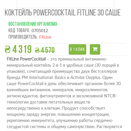
КОКТЕЙЛЬ POWERCOCKTAIL FITLINE 30 САШЕ
ВОСТАНОВЛЕНИЕ ОРГАНИЗМА
Код товара:
0705012
Производитель:
FitLine
₴ 4 319
₴ 4 570
В 1 КЛИК
FitLine PowerCocktail
– это премиальный витаминно-
минеральный коктейль 2-в-1 в удобных саше (30 порций в
упаковке), сочетающий преимущества двух бестселлеров
бренда PM-International: Basics и Activize Oxyplus. Один
саше PowerCocktail в день обеспечивает организм более 30
важнейших витаминов, минералов, микроэлементов,
антиоксидантов, фитонутриентов и эксклюзивной NTC®-
технологии доставки питательных веществ
непосредственно к клеткам. Продукт способствует
мощному заряду энергии, повышению концентрации,
укреплению иммунитета, улучшению работы сердечно-
сосудистой системы и общему самочувствию. Растворяется