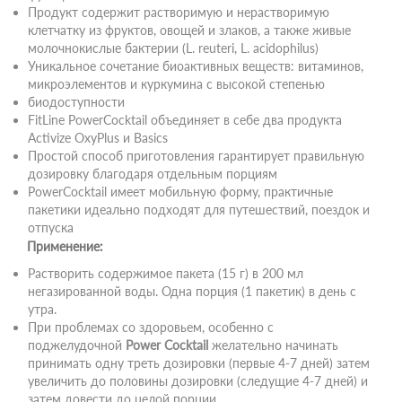
Продукт содержит растворимую и нерастворимую
клетчатку из фруктов, овощей и злаков, а также живые
молочнокислые бактерии (L. reuteri, L. acidophilus)
Уникальное сочетание биоактивных веществ: витаминов,
микроэлементов и куркумина с высокой степенью
биодоступности
FitLine PowerCocktail объединяет в себе два продукта
Activize OxyPlus и Basics
Простой способ приготовления гарантирует правильную
дозировку благодаря отдельным порциям
PowerCocktail имеет мобильную форму, практичные
пакетики идеально подходят для путешествий, поездок и
отпуска
Применение:
Растворить содержимое пакета (15 г) в 200 мл
негазированной воды. Одна порция (1 пакетик) в день с
утра.
При проблемах со здоровьем, особенно с
поджелудочной
Power Cocktail
желательно начинать
принимать одну треть дозировки (первые 4-7 дней) затем
увеличить до половины дозировки (следущие 4-7 дней) и
затем довести до целой порции.