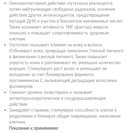
Онкопротекторное действие глутатиона реализуется
путем нейтрализации свободных радикалов, усиления
действия других антиоксидантов, предотвращения
мутаций ДНК и участия в биосинтезе нуклеиновых кислот.
Также усиливает активность TNF (фактора некроза
опухоли) и повышает сопротивляемость здоровым
клеткам.
Глутатион оказывает влияние на кожу и волосы.
Отбеливает кожу, превращая эумеланин (темный пигмент)
в феомеланин (светлый пигмент). Также повышает
упругость кожи и разглаживает ее, уменьшая количество
морщин. Стимулирует рост волос и уменьшает их
выпадение за счет блокирования фермента
протеинкиназы С, вызывающей деградацию волосяных
фолликулов.
Снижает уровень холестерина и оказывает
антиатеросклеротическое и сосудорасширяющее
действие.
Замедляет старение, стимулируя способность клеток к
разделению и блокируя общие повреждения, наносимые
клеткам.
Показания к применению