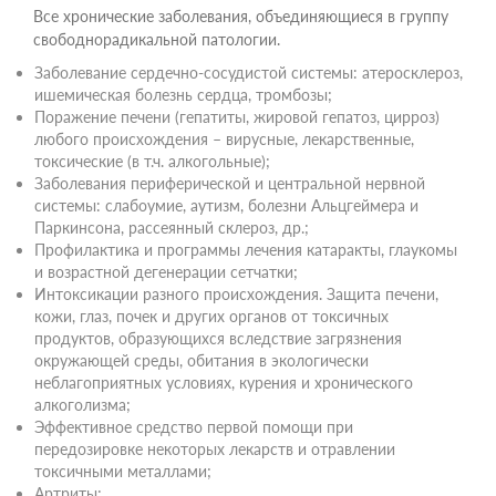
Все хронические заболевания, объединяющиеся в группу
свободнорадикальной патологии.
Заболевание сердечно-сосудистой системы: атеросклероз,
ишемическая болезнь сердца, тромбозы;
Поражение печени (гепатиты, жировой гепатоз, цирроз)
любого происхождения – вирусные, лекарственные,
токсические (в т.ч. алкогольные);
Заболевания периферической и центральной нервной
системы: слабоумие, аутизм, болезни Альцгеймера и
Паркинсона, рассеянный склероз, др.;
Профилактика и программы лечения катаракты, глаукомы
и возрастной дегенерации сетчатки;
Интоксикации разного происхождения. Защита печени,
кожи, глаз, почек и других органов от токсичных
продуктов, образующихся вследствие загрязнения
окружающей среды, обитания в экологически
неблагоприятных условиях, курения и хронического
алкоголизма;
Эффективное средство первой помощи при
передозировке некоторых лекарств и отравлении
токсичными металлами;
Артриты;