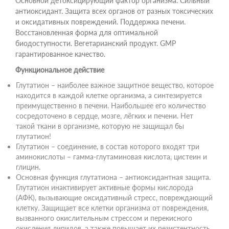
Основной детоксицирующий фактор организма. Сильный
антиоксидант. Защита всех органов от разных токсических
и оксидативных повреждений. Поддержка печени.
Восстановленная форма для оптимальной
биодоступности. Вегетарианский продукт. GMP
гарантированное качество.
Функциональное действие
Глутатион – наиболее важное защитное вещество, которое
находится в каждой клетке организма, а синтезируется
преимущественно в печени. Наибольшее его количество
сосредоточено в сердце, мозге, лёгких и печени. Нет
такой ткани в организме, которую не защищал бы
глутатион!
Глутатион – соединение, в состав которого входят три
аминокислоты – гамма-глутаминовая кислота, цистеин и
глицин.
Основная функция глутатиона – антиоксидантная защита.
Глутатион инактивирует активные формы кислорода
(АФК), вызывающие оксидативный стресс, повреждающий
клетку. Защищает все клетки организма от повреждения,
вызванного окислительным стрессом и перекисного
окисления липидов, а также повышает их резистентность