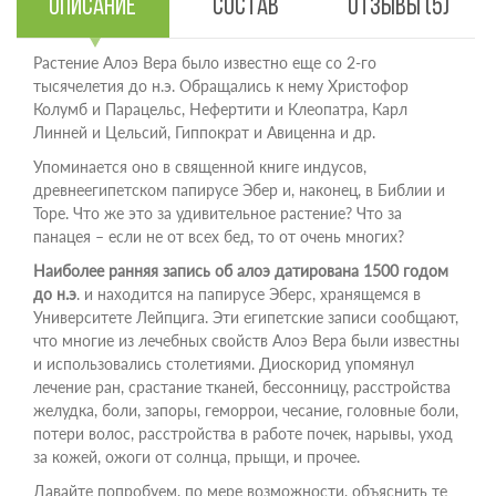
Описание
Состав
Отзывы (5)
Растение Алоэ Вера было известно еще со 2-го
тысячелетия до н.э. Обращались к нему Христофор
Колумб и Парацельс, Нефертити и Клеопатра, Карл
Линней и Цельсий, Гиппократ и Авиценна и др.
Упоминается оно в священной книге индусов,
древнеегипетском папирусе Эбер и, наконец, в Библии и
Торе. Что же это за удивительное растение? Что за
панацея – если не от всех бед, то от очень многих?
Наиболее ранняя запись об алоэ датирована 1500 годом
до н.э
. и находится на папирусе Эберс, хранящемся в
Университете Лейпцига. Эти египетские записи сообщают,
что многие из лечебных свойств Алоэ Вера были известны
и использовались столетиями. Диоскорид упомянул
лечение ран, срастание тканей, бессонницу, расстройства
желудка, боли, запоры, геморрои, чесание, головные боли,
потери волос, расстройства в работе почек, нарывы, уход
за кожей, ожоги от солнца, прыщи, и прочее.
Давайте попробуем, по мере возможности, объяснить те