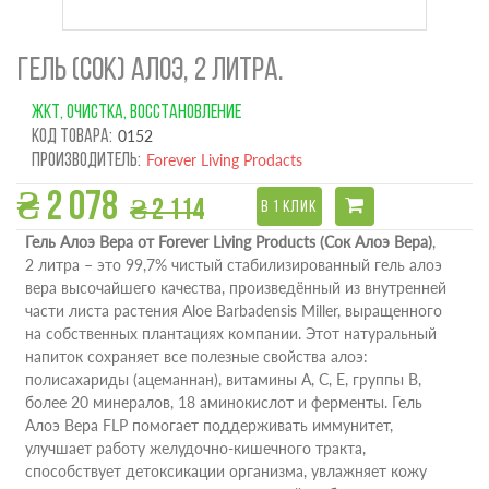
ГЕЛЬ (СОК) АЛОЭ, 2 ЛИТРА.
ЖКТ, ОЧИСТКА, ВОССТАНОВЛЕНИЕ
Код товара:
0152
Производитель:
Forever Living Prodacts
₴ 2 078
₴ 2 114
В 1 КЛИК
Гель Алоэ Вера от Forever Living Products (Сок Алоэ Вера)
,
2 литра – это 99,7% чистый стабилизированный гель алоэ
вера высочайшего качества, произведённый из внутренней
части листа растения Aloe Barbadensis Miller, выращенного
на собственных плантациях компании. Этот натуральный
напиток сохраняет все полезные свойства алоэ:
полисахариды (ацеманнан), витамины A, C, E, группы B,
более 20 минералов, 18 аминокислот и ферменты. Гель
Алоэ Вера FLP помогает поддерживать иммунитет,
улучшает работу желудочно-кишечного тракта,
способствует детоксикации организма, увлажняет кожу