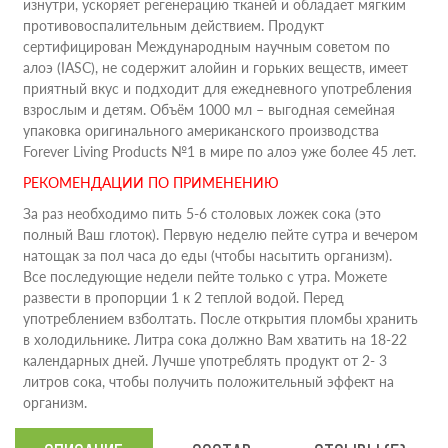
изнутри, ускоряет регенерацию тканей и обладает мягким
противовоспалительным действием. Продукт
сертифицирован Международным научным советом по
алоэ (IASC), не содержит алойин и горьких веществ, имеет
приятный вкус и подходит для ежедневного употребления
взрослым и детям. Объём 1000 мл – выгодная семейная
упаковка оригинального американского производства
Forever Living Products №1 в мире по алоэ уже более 45 лет.
РЕКОМЕНДАЦИИ ПО ПРИМЕНЕНИЮ
За раз необходимо пить 5-6 столовых ложек сока (это
полный Ваш глоток). Первую неделю пейте сутра и вечером
натощак за пол часа до еды (чтобы насытить организм).
Все последующие недели пейте только с утра. Можете
развести в пропорции 1 к 2 теплой водой. Перед
употреблением взболтать. После открытия пломбы хранить
в холодильнике. Литра сока должно Вам хватить на 18-22
календарных дней. Лучше употреблять продукт от 2- 3
литров сока, чтобы получить положительный эффект на
организм.