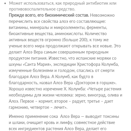
Может использоваться, как природный антибиотик или
противовоспалительное средство.
Прежде всего, его биохимический состав.
Невозможно
перечислить все свойства алоэ его составляющие:
витамины, минералы и микроэлементы, ферменты,
биоактивные вещества, аминокислоты. Количество
активных веществ огромно (больше 200), к тому же
ученые всего мира продолжают открывать все новые. Это
делает Алоэ Вера самым совершенным природным
продуктом питания. Известно, что испанские моряки со
шхуны «Санта Мария», экспедиции Христофора Колумба,
измученные болезнями и голодом, спаслись от смерти
благодаря Алоэ Вера. А Колумб, как будто в
благодарность, назвал Алоэ Вера «Доктором в горшке».
Хорошо известно изречение Х. Колумба: «Четыре растения
необходимы для жизни человека: зерно, виноград, олива и
Алоэ. Первое – кормит, второе – радует, третье – дает
гармонию, четвертое – лечит».
Именно применение сока Алоэ Вера — выводит токсины
и шлаки, очищает кровь и лимфу, совместное действие
всех ингредиентов растения Алоэ Вера, делает его