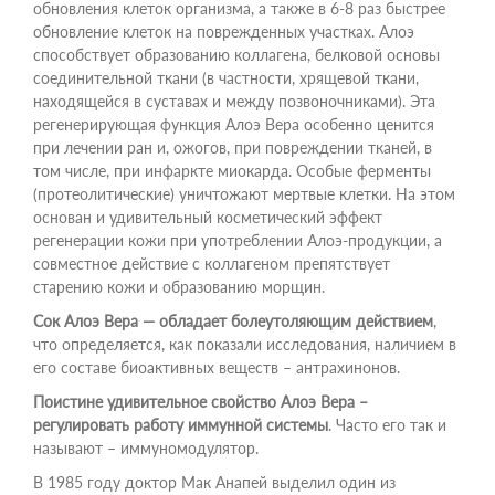
обновления клеток организма, а также в 6-8 раз быстрее
обновление клеток на поврежденных участках. Алоэ
способствует образованию коллагена, белковой основы
соединительной ткани (в частности, хрящевой ткани,
находящейся в суставах и между позвоночниками). Эта
регенерирующая функция Алоэ Вера особенно ценится
при лечении ран и, ожогов, при повреждении тканей, в
том числе, при инфаркте миокарда. Особые ферменты
(протеолитические) уничтожают мертвые клетки. На этом
основан и удивительный косметический эффект
регенерации кожи при употреблении Алоэ-продукции, а
совместное действие с коллагеном препятствует
старению кожи и образованию морщин.
Сок Алоэ Вера — обладает болеутоляющим действием
,
что определяется, как показали исследования, наличием в
его составе биоактивных веществ – антрахинонов.
Поистине удивительное свойство Алоэ Вера –
регулировать работу иммунной системы
. Часто его так и
называют – иммуномодулятор.
В 1985 году доктор Мак Анапей выделил один из