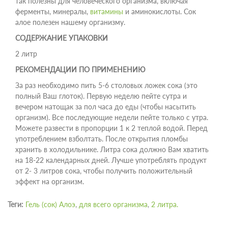
так полезны для человеческого организма, включая
ферменты, минералы,
витамины
и аминокислоты. Сок
алое полезен нашему организму.
СОДЕРЖАНИЕ УПАКОВКИ
2 литр
РЕКОМЕНДАЦИИ ПО ПРИМЕНЕНИЮ
За раз необходимо пить 5-6 столовых ложек сока (это
полный Ваш глоток). Первую неделю пейте сутра и
вечером натощак за пол часа до еды (чтобы насытить
организм). Все последующие недели пейте только с утра.
Можете развести в пропорции 1 к 2 теплой водой. Перед
употреблением взболтать. После открытия пломбы
хранить в холодильнике. Литра сока должно Вам хватить
на 18-22 календарных дней. Лучше употреблять продукт
от 2- 3 литров сока, чтобы получить положительный
эффект на организм.
Теги:
Гель (сок) Алоэ
,
для всего организма
,
2 литра.