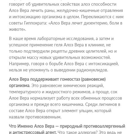
говорит об удивительных свойствах алоэ способности
Алоэ Вера лечить раны, желудочно-кишечные отравления
и интоксикацию организма в целом. Перекликаются с ним
советы Гиппократа: «Алоэ Вера лечит дизентерию, боли в
животе».
В наше время лабораторные исследования, а затем и
успешное применение геля Алоэ Вера в клинике, не
только подтвердили рецепты древних целителей, но и
открыли массу новых удивительных возможностей.
Например, говоря о борьбе Алоэ Вера с интоксикацией,
нельзя не упомянуть о выведении радионуклидов.
Алоэ Вера поддерживает гомеостаз (равновесие)
организма
. Это равновесие химических реакций,
температурного и жидкостного режимов, а проще, сок
Алое Вера нормализует работу всех обменных процессов
организма и прежде всего кишечника. Среди лигнинов в
составе Алоэ Вера открыт элемент ульцин, который
назвали противоязвенным.
Что Именно Алоэ Вера — природный противоаллергенный
и антистрессовый агент.
Что такое аллергия? Это ведь не