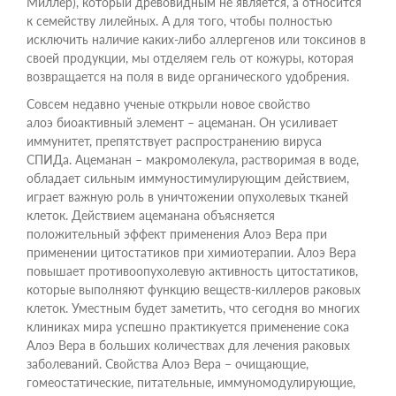
Миллер), который древовидным не является, а относится
к семейству лилейных. А для того, чтобы полностью
исключить наличие каких-либо аллергенов или токсинов в
своей продукции, мы отделяем гель от кожуры, которая
возвращается на поля в виде органического удобрения.
Совсем недавно ученые открыли новое свойство
алоэ биоактивный элемент – ацеманан. Он усиливает
иммунитет, препятствует распространению вируса
СПИДа. Ацеманан – макромолекула, растворимая в воде,
обладает сильным иммуностимулирующим действием,
играет важную роль в уничтожении опухолевых тканей
клеток. Действием ацеманана объясняется
положительный эффект применения Алоэ Вера при
применении цитостатиков при химиотерапии. Алоэ Вера
повышает противоопухолевую активность цитостатиков,
которые выполняют функцию веществ-киллеров раковых
клеток. Уместным будет заметить, что сегодня во многих
клиниках мира успешно практикуется применение сока
Алоэ Вера в больших количествах для лечения раковых
заболеваний. Свойства Алоэ Вера – очищающие,
гомеостатические, питательные, иммуномодулирующие,