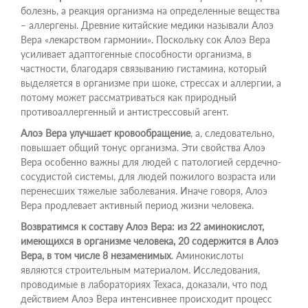
болезнь, а реакция организма на определенные вещества
– аллергены. Древние китайские медики называли Алоэ
Вера «лекарством гармонии». Поскольку сок Алоэ Вера
усиливает адаптогенные способности организма, в
частности, благодаря связыванию гистамина, который
выделяется в организме при шоке, стрессах и аллергии, а
потому может рассматриваться как природный
противоаллергенный и антистрессовый агент.
Алоэ Вера улучшает кровообращение
, а, следовательно,
повышает общий тонус организма. Эти свойства Алоэ
Вера особенно важны для людей с патологией сердечно-
сосудистой системы, для людей пожилого возраста или
перенесших тяжелые заболевания. Иначе говоря, Алоэ
Вера продлевает активный период жизни человека.
Возвратимся к составу Алоэ Вера: из 22 аминокислот,
имеющихся в организме человека, 20 содержится в Алоэ
Вера, в том числе 8 незаменимых
. Аминокислоты
являются строительным материалом. Исследования,
проводимые в лабораториях Техаса, доказали, что под
действием Алоэ Вера интенсивнее происходит процесс