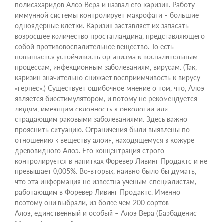
полисахаридов Алоэ Вера и назвал его каризин. Работу
иммунной системы контролирует макрофаги – большие
одноядерные клетки. Каризин заставляет их запасать
возросшее количество простагландина, представляющего
собой противовоспалительное вещество. То есть
повышается устойчивость организма к воспалительным
процессам, инфекционным заболеваниям, вирусам. (Так,
каризин значительно снижает восприимчивость к вирусу
«герпес».) Существует ошибочное мнение о том, что, Алоэ
является биостимулятором, и потому не рекомендуется
людям, имеющим склонность к онкологии или
страдающим раковыми заболеваниями. Здесь важно
прояснить ситуацию. Ограничения были выявлены по
отношению к веществу алоин, находящемуся в кожуре
древовидного Алоэ. Его концентрация строго
контролируется в напитках Форевер Ливинг Продактс и не
превышает 0,005%. Во-вторых, наивно было бы думать,
что эта информация не известна ученым-специалистам,
работающим в Форевер Ливинг Продактс. Именно
поэтому они выбрали, из более чем 200 сортов
Алоэ, единственный и особый – Алоэ Вера (Барбаденис