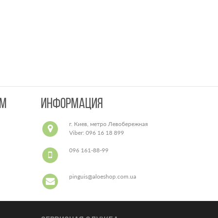
AM
ИНФОРМАЦИЯ
г. Киев, метро Левобережная
Viber: 096 16 18 899
подвозим прямо к метро
096 161-88-99
pinguis@aloeshop.com.ua