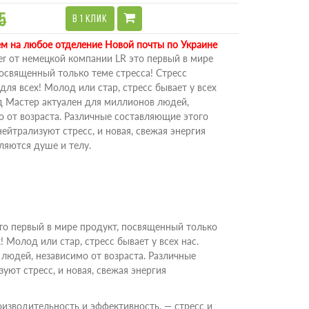
5
В 1 КЛИК
м на любое отделение Новой почты по Украине
er от немецкой компании LR это первый в мире
посвященный только теме стресса! Стресс
для всех! Молод или стар, стресс бывает у всех
д Мастер актуален для миллионов людей,
о от возраста. Различные составляющие этого
ейтрализуют стресс, и новая, свежая энергия
ляются душе и телу.
то первый в мире продукт, посвященный только
! Молод или стар, стресс бывает у всех нас.
людей, независимо от возраста. Различные
уют стресс, и новая, свежая энергия
оизводительность и эффективность, — стресс и