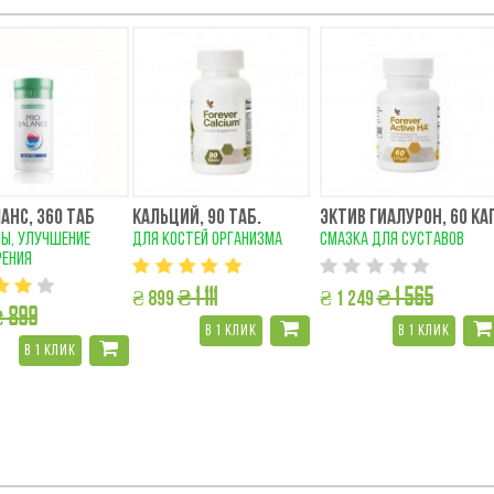
АНС, 360 ТАБ
КАЛЬЦИЙ, 90 ТАБ.
ЭКТИВ ГИАЛУРОН, 60 КА
ы, улучшение
для костей организма
смазка для суставов
ения
₴ 1 111
₴ 1 565
₴ 899
₴ 1 249
 899
в 1 клик
в 1 клик
в 1 клик