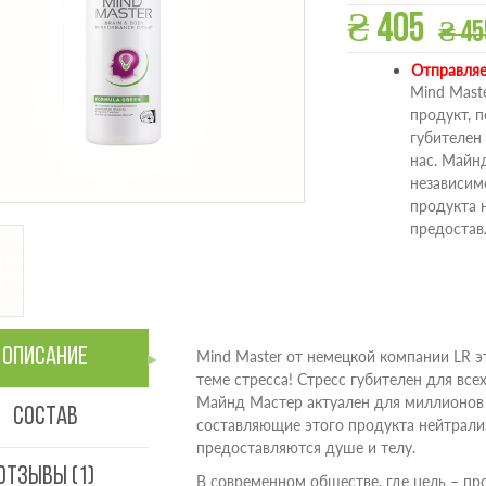
₴ 405
₴ 45
Отправляе
Mind Mast
продукт, 
губителен 
нас. Майн
независим
продукта н
предостав
Описание
Mind Master от немецкой компании LR э
теме стресса! Стресс губителен для всех
Майнд Мастер актуален для миллионов 
Состав
составляющие этого продукта нейтрализ
предоставляются душе и телу.
Отзывы (1)
В современном обществе, где цель – пр