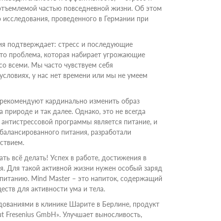
еотъемлемой частью повседневной жизни. Об этом
 исследования, проведенного в Германии при
ия подтверждает: стресс и последующие
это проблема, которая набирает угрожающие
со всеми. Мы часто чувствуем себя
словиях, у нас нет времени или мы не умеем
 рекомендуют кардинально изменить образ
 природе и так далее. Однако, это не всегда
антистрессовой программы является питание, и
сбалансированного питания, разработали
йствием.
ть всё делать! Успех в работе, достижения в
бя. Для такой активной жизни нужен особый заряд
питанию. Mind Master – это напиток, содержащий
ств для активности ума и тела.
ованиями в клинике Шарите в Берлине, продукт
t Fresenius GmbH». Улучшает выносливость,