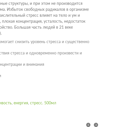
ные структуры, и при этом не производится
зма. Избыток свободных радикалов в организме
ислительный стресс влияет на тело и ум и
 плохая концентрация, усталость, недостаток
ойство. Большая часть людей в 21 веке
).
омогает снизить уровень стресса и существенно
ствия стресса и одновременно произвести и
нцентрации и внимания
и
ивость
,
енергия
,
стресс. 500мл
prev
next