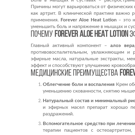
Боль в мышцах и суставах – распространё
Причины могут варьироваться от физических 
как артрит. В клинической практике важно 
применения.
Forever Aloe Heat Lotion
– это н
уменьшить боль и напряжение в мышцах и сус
Почему
Forever Aloe Heat Lotion
э
Главный активный компонент –
алоэ вера
противовоспалительным, увлажняющим и р
эфирные масла, натуральные экстракты, ме
эффект и способствуют улучшению кровообр
Медицинские преимущества
Forev
Облегчение боли и воспаления
Крем обе
уменьшению скованности, снятию мыше
Натуральный состав и минимальный ри
и эфирных масел препарат хорошо пе
раздражений.
Вспомогательное средство при лечении
терапии пациентов с остеоартритом,