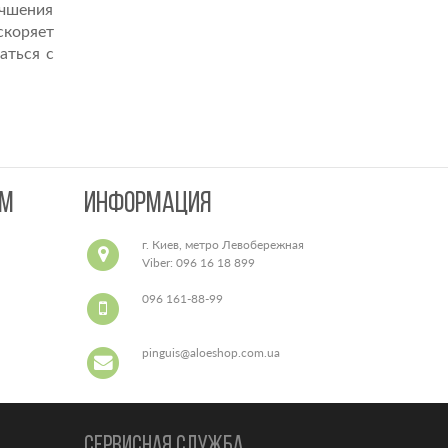
учшения
скоряет
аться с
AM
ИНФОРМАЦИЯ
г. Киев, метро Левобережная
Viber: 096 16 18 899
подвозим прямо к метро
096 161-88-99
pinguis@aloeshop.com.ua
CЕРВИСНАЯ СЛУЖБА