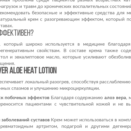
нная проблема среди пациентов разных возрастных кат
нагрузок и травм до хронических воспалительных состояний
рекомендовать безопасные и эффективные средства для м
атуральный крем с разогревающим эффектом, который п
тавах.
ффективен?
, который широко используется в медицине благодаря
егенеративным свойствам. В составе крема также соде
нтол и эвкалиптовое масло, которые усиливают обезбол
ащения.
er Aloe Heat Lotion
спечивает локальный разогрев, способствуя расслаблени
чных спазмов и улучшению микроциркуляции.
ск побочных эффектов
Благодаря содержанию
алоэ вера
, 
реносится пациентами с чувствительной кожей и не в
 заболеваний суставов
Крем может использоваться в комп
 ревматоидным артритом, подагрой и другими дегенер