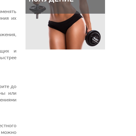
менять
ния их
ажения,
ющих и
быстрее
рите до
аны или
нениями
естного
 можно