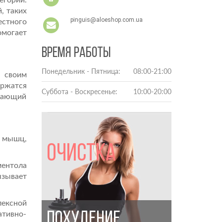
егорий.
, таких
pinguis@aloeshop.com.ua
естного
омогает
ВРЕМЯ РАБОТЫ
Понедельник - Пятница:
08:00-21:00
 своим
ржатся
Суббота - Воскресенье:
10:00-20:00
ивающий
ю мышц,
ОЧИСТКА
ментола
ызывает
лексной
ПОХУДЕНИЕ
ативно-