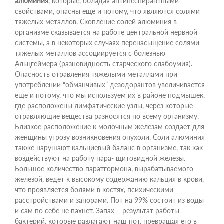
алюминия
, которые, обладая антипеспирантными
свойствами, опасны еще и потому, что являются солями
тяжелых металлов. Скопление солей алюминия в
организме сказывается на работе центральной нервной
системы, а в некоторых случаях перенасыщение солями
тяжелых металлов ассоциируется с болезнью
Альцгеймера (разновидность старческого слабоумия).
Опасность отравления тяжелыми металлами при
употреблении “обманчивых” дезодорантов увеличивается
еще и потому, что мы используем их в районе подмышек,
где расположены лимфатические узлы, через которые
отравляющие вещества разносятся по всему организму.
Близкое расположение к молочным железам создает для
женщины угрозу возникновения опухоли. Соли алюминия
также нарушают кальциевый баланс в организме, так как
воздействуют на работу пара- щитовидной железы.
Большое количество паратгормона, вырабатываемого
железой, ведет к высокому содержанию кальция в крови,
что проявляется болями в костях, психическими
расстройствами и запорами. Пот на 99% состоит из воды
и сам по себе не пахнет. Запах – результат работы
бактерий, которые разлагают наш пот, превращая его в