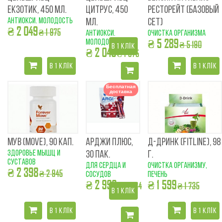
ЕКЗОТИК, 450 МЛ.
ЦИТРУС, 450
РЕСТОРЕЙТ (БАЗОВЫЙ
антиокси. молодость
МЛ.
СЕТ)
₴ 2 049
₴ 1 975
антиокси.
очистка организма
₴ 5 289
молодость
₴ 5 190
В 1 КЛІК
₴ 2 049
₴ 1 975
В 1 КЛІК
В 1 КЛІК
Бесплатная
доставка
МУВ (MOVE), 90 КАП.
АРДЖИ ПЛЮС,
Д-ДРИНК (FITLINE), 98
здоровье мышц и
30 ПАК.
Г.
суставов
для сердца и
очистка организму,
₴ 2 398
₴ 2 945
сосудов
печень
₴ 2 999
₴ 1 599
₴ 3 634
₴ 1 735
В 1 КЛІК
В 1 КЛІК
В 1 КЛІК