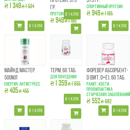
ПРОТЕИН, 375
375 ГР.
₴ 1 349
₴ 1 534
спортивный протеин
ГР.
₴ 949
₴ 1 195
протеин
В 1 КЛІК
₴ 949
₴ 1 195
В 1 КЛІК
В 1 КЛІК
МАЙНД МАСТЕР.
ТЕРМ, 60 ТАБ.
ФОРЕВЕР АБСОРБЕНТ-
для похудения
500МЛ
D (ВИТ. D+E), 60 ТАБ.
₴ 1 359
₴ 1 655
енергия, антистресс
рахит, кости,
₴ 405
профилактика
₴ 455
старческих заболеваний
₴ 552
В 1 КЛІК
₴ 682
В 1 КЛІК
В 1 КЛІК