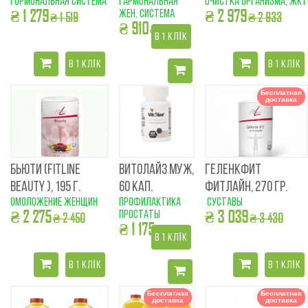
гормональная система
гармональная
очистка организма, ЖКТ
₴ 1 279
₴ 2 979
жен. система
₴ 1 519
₴ 2 933
₴ 910
₴ 856
В 1 КЛІК
В 1 КЛІК
В 1 КЛІК
Бесплатная
доставка
БЬЮТИ (FITLINE
ВИТОЛАЙЗ МУЖ,
ГЕЛЕНКФИТ
BEAUTY ), 195 Г.
60 КАП.
ФИТЛАЙН, 270 ГР.
омоложение женщин
профилактика
суставы
₴ 2 275
₴ 3 039
простаты
₴ 2 450
₴ 3 430
₴ 1 175
₴ 1 425
В 1 КЛІК
В 1 КЛІК
В 1 КЛІК
Бесплатная
Бесплатная
доставка
доставка