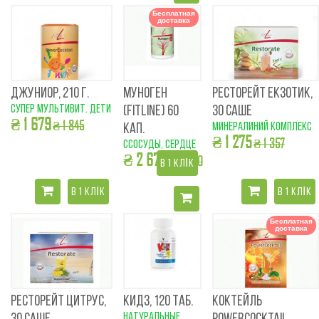
Бесплатная
доставка
ДЖУНИОР, 210 Г.
МУНОГЕН
РЕСТОРЕЙТ ЕКЗОТИК,
супер мультивит. дети
(FITLINE) 60
30 САШЕ
₴ 1 679
₴ 1 845
минералиний комплекс
КАП.
₴ 1 275
₴ 1 357
cсосуды, сердце
₴ 2 679
₴ 2 690
В 1 КЛІК
В 1 КЛІК
В 1 КЛІК
Бесплатная
доставка
РЕСТОРЕЙТ ЦИТРУС,
КИДЗ, 120 ТАБ.
КОКТЕЙЛЬ
натуральные