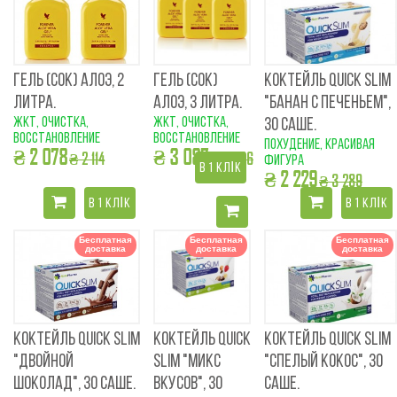
ГЕЛЬ (СОК) АЛОЭ, 2
ГЕЛЬ (СОК)
КОКТЕЙЛЬ QUICK SLIM
ЛИТРА.
АЛОЭ, 3 ЛИТРА.
"БАНАН С ПЕЧЕНЬЕМ",
ЖКТ, очистка,
ЖКТ, очистка,
30 САШЕ.
восстановление
восстановление
похудение, красивая
₴ 2 078
₴ 3 087
₴ 2 114
₴ 3 586
фигура
В 1 КЛІК
₴ 2 229
₴ 3 289
В 1 КЛІК
В 1 КЛІК
Бесплатная
Бесплатная
Бесплатная
доставка
доставка
доставка
КОКТЕЙЛЬ QUICK SLIM
КОКТЕЙЛЬ QUICK
КОКТЕЙЛЬ QUICK SLIM
"ДВОЙНОЙ
SLIM "МИКС
"СПЕЛЫЙ КОКОС", 30
ШОКОЛАД", 30 САШЕ.
ВКУСОВ", 30
САШЕ.