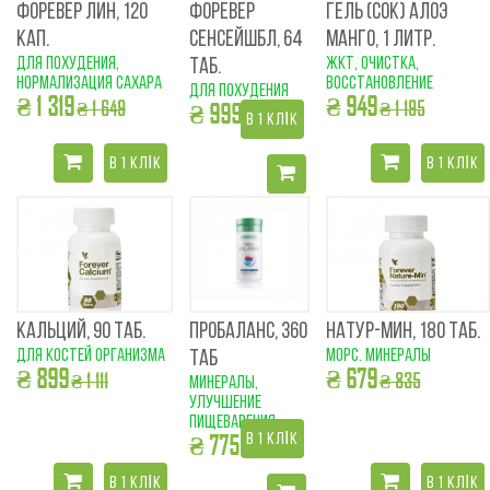
ФОРЕВЕР ЛИН, 120
ФОРЕВЕР
ГЕЛЬ (СОК) АЛОЭ
КАП.
СЕНСЕЙШБЛ, 64
МАНГО, 1 ЛИТР.
для похудения,
ЖКТ, очистка,
ТАБ.
нормализация сахара
восстановление
для похудения
₴ 1 319
₴ 949
₴ 1 649
₴ 1 195
₴ 999
₴ 1 255
В 1 КЛІК
В 1 КЛІК
В 1 КЛІК
КАЛЬЦИЙ, 90 ТАБ.
ПРОБАЛАНС, 360
НАТУР-МИН, 180 ТАБ.
для костей организма
морс. минералы
ТАБ
₴ 899
₴ 679
₴ 1 111
₴ 835
минералы,
улучшение
пищеварения
₴ 775
В 1 КЛІК
₴ 899
В 1 КЛІК
В 1 КЛІК