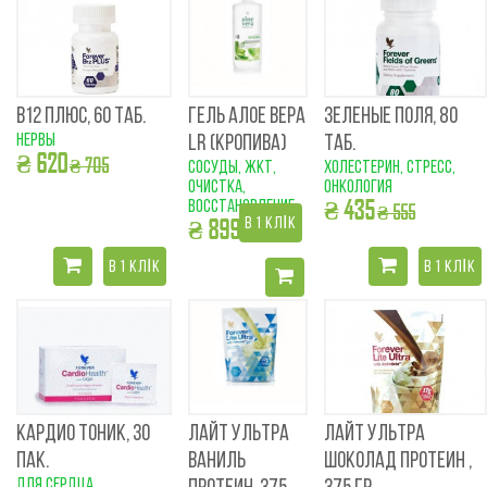
В12 ПЛЮС, 60 ТАБ.
ГЕЛЬ АЛОЕ ВЕРА
ЗЕЛЕНЫЕ ПОЛЯ, 80
нервы
LR (КРОПИВА)
ТАБ.
₴ 620
₴ 705
сосуды, ЖКТ,
холестерин, стресс,
очистка,
онкология
₴ 435
восстановление
₴ 555
₴ 899
В 1 КЛІК
₴ 999
В 1 КЛІК
В 1 КЛІК
КАРДИО ТОНИК, 30
ЛАЙТ УЛЬТРА
ЛАЙТ УЛЬТРА
ПАК.
ВАНИЛЬ
ШОКОЛАД ПРОТЕИН ,
для сердца