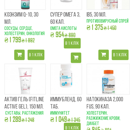
КОЭНЗИМ Q-10, 30
СУПЕР ОМЕГА 3,
IB5, 30 МЛ.
противовирусный спрей
МЛ.
60 КАП.
₴ 1 375
₴ 1 450
cосуды, сердце,
омега кислоты
₴ 954
холестерин, онкология
₴ 890
₴ 1 799
₴ 1 892
В 1 КЛІК
В 1 КЛІК
В 1 КЛІК
АКТИВ ГЕЛЬ (FITLINE
ИММУБЛЕНД, 60
НАТОКИНАЗА 2,000
ACTIVE GEL), 150 МЛ.
ТАБ.
FUS, 90 КАП.
суставы, растяжения
иммунитет
холестерин,
₴ 1 289
₴ 1 049
разжижение крови,
₴ 1 248
₴ 1 345
диабет
₴ 845
В 1 КЛІК