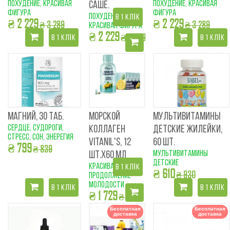
похудение, красивая
похудение, красивая
САШЕ.
фигура
фигура
похудение,
В 1 КЛІК
₴ 2 229
₴ 2 229
₴ 3 289
₴ 3 289
красивая фигура
₴ 2 229
₴ 3 289
В 1 КЛІК
В 1 КЛІК
МАГНИЙ, 30 ТАБ.
МОРСКОЙ
МУЛЬТИВИТАМИНЫ
сердце, судороги,
КОЛЛАГЕН
ДЕТСКИЕ ЖИЛЕЙКИ,
стресс, сон, энерегия
VITANIL'S, 12
60 ШТ.
₴ 799
₴ 839
мультивитамины
ШТ.Х60 МЛ
детские
красивая кожа и
В 1 КЛІК
₴ 610
₴ 930
продолжение
молодости
В 1 КЛІК
В 1 КЛІК
₴ 1 729
₴ 1 899
Бесплатная
Бесплатная
доставка
доставка