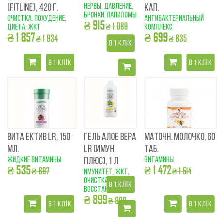
нервы, давление,
(FITLINE), 420 Г.
КАП.
бронхи, папиломы
очистка, похудение,
антибактериальный
₴ 915
₴ 1 089
диета, ЖКТ
комплекс
₴ 1 857
₴ 699
₴ 1 934
₴ 835
В 1 КЛІК
В 1 КЛІК
В 1 КЛІК
ВИТА ЕКТИВ LR, 150
ГЕЛЬ АЛОЕ ВЕРА
МАТОЧН. МОЛОЧКО, 60
МЛ.
LR (ИМУН
ТАБ.
жидкие витамины
витамины
ПЛЮС), 1 Л
₴ 535
₴ 1 472
₴ 697
₴ 1 514
имунитет, ЖКТ,
очистка,
В 1 КЛІК
восстановление
₴ 899
₴ 999
В 1 КЛІК
В 1 КЛІК