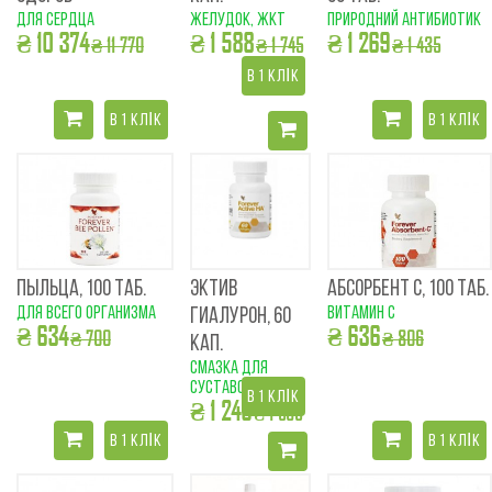
для сердца
желудок, жкт
природний антибиотик
₴ 10 374
₴ 1 588
₴ 1 269
₴ 11 770
₴ 1 745
₴ 1 435
В 1 КЛІК
В 1 КЛІК
В 1 КЛІК
ПЫЛЬЦА, 100 ТАБ.
ЭКТИВ
АБСОРБЕНТ С, 100 ТАБ.
для всего организма
витамин с
ГИАЛУРОН, 60
₴ 634
₴ 636
₴ 700
₴ 806
КАП.
смазка для
суставов
В 1 КЛІК
₴ 1 249
₴ 1 565
В 1 КЛІК
В 1 КЛІК