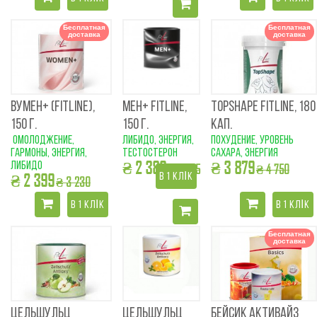
Бесплатная
Бесплатная
доставка
доставка
ВУМЕН+ (FITLINE),
МЕН+ FITLINE,
TOPSHAPE FITLINE, 180
150 Г.
150 Г.
КАП.
омолоджение,
либидо, энергия,
похудение, уровень
гармоны, энергия,
тестостерон
сахара, энергия
₴ 2 389
₴ 3 879
либидо
₴ 2 445
₴ 4 750
₴ 2 399
В 1 КЛІК
₴ 3 230
В 1 КЛІК
В 1 КЛІК
Бесплатная
доставка
ЦЕЛЬШУЛЬЦ
ЦЕЛЬШУЛЬЦ
БЕЙСИК АКТИВАЙЗ