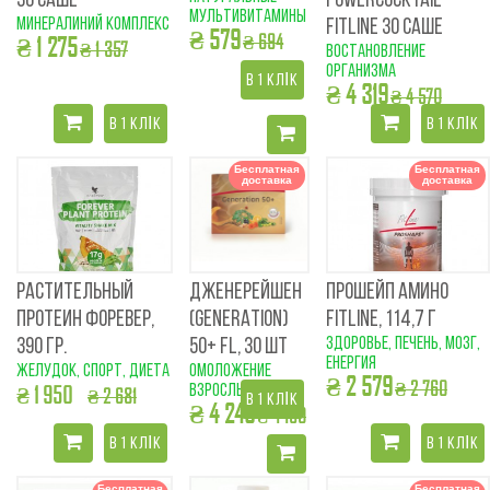
30 САШЕ
POWERCOCKTAIL
мультивитамины
минералиний комплекс
FITLINE 30 САШЕ
₴ 579
₴ 694
₴ 1 275
₴ 1 357
востановление
организма
В 1 КЛІК
₴ 4 319
₴ 4 570
В 1 КЛІК
В 1 КЛІК
Бесплатная
Бесплатная
доставка
доставка
РАСТИТЕЛЬНЫЙ
ДЖЕНЕРЕЙШЕН
ПРОШЕЙП АМИНО
ПРОТЕИН ФОРЕВЕР,
(GENERATION)
FITLINE, 114,7 Г
здоровье, печень, мозг,
390 ГР.
50+ FL, 30 ШТ
енергия
желудок, спорт, диета
омоложение
₴ 2 579
₴ 2 760
₴ 1 950
взрослым
₴ 2 681
В 1 КЛІК
₴ 4 249
₴ 4 190
В 1 КЛІК
В 1 КЛІК
Бесплатная
Бесплатная