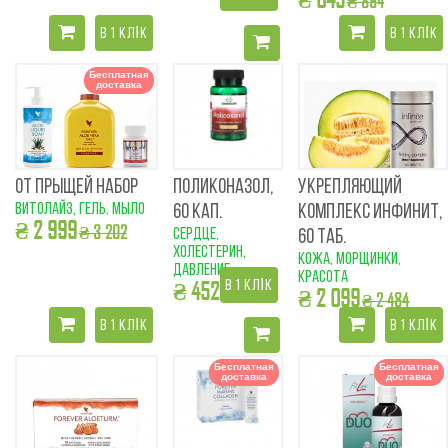
₴ 894
В 1 КЛІК
В 1 КЛІК
Бесплатная
доставка
ОТ ПРЫЩЕЙ НАБОР
ПОЛИКОНАЗОЛ,
УКРЕПЛЯЮЩИЙ
витолайз, гель, мыло
60 КАП.
КОМПЛЕКС ИНФИНИТ,
₴ 2 999
₴ 3 202
сердце,
60 ТАБ.
холестерин,
кожа, морщинки,
давление
красота
₴ 452
В 1 КЛІК
₴ 519
₴ 2 099
₴ 2 484
В 1 КЛІК
В 1 КЛІК
Бесплатная
Бесплатная
доставка
доставка