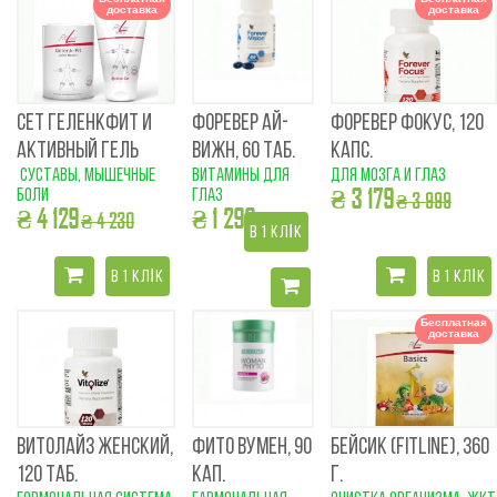
доставка
доставка
СЕТ ГЕЛЕНКФИТ И
ФОРЕВЕР АЙ-
ФОРЕВЕР ФОКУС, 120
АКТИВНЫЙ ГЕЛЬ
ВИЖН, 60 ТАБ.
КАПС.
суставы, мышечные
витамины для
для мозга и глаз
₴ 3 179
боли
глаз
₴ 3 999
₴ 4 129
₴ 1 299
₴ 4 230
₴ 1 655
В 1 КЛІК
В 1 КЛІК
В 1 КЛІК
Бесплатная
доставка
ВИТОЛАЙЗ ЖЕНСКИЙ,
ФИТО ВУМЕН, 90
БЕЙСИК (FITLINE), 360
120 ТАБ.
КАП.
Г.