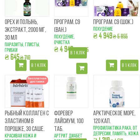
ОРЕХ И ПОЛЫНЬ,
ПРОГРАМ. С9
ПРОГРАМ. С9 (ШОК.)
похудение
ЭКСТРАКТ, 2000 МГ,
(ВАН.)
₴ 4 949
₴ 5 955
похудение,
30 МЛ
очистка
паразиты, глисты,
₴ 4 949
₴ 5 955
грибки
В 1 КЛІК
₴ 645
₴ 710
В 1 КЛІК
В 1 КЛІК
Бесплатная
доставка
РЫБНЫЙ КОЛЛАГЕН С
ФОРЕВЕР
АРКТИЧЕСКОЕ МОРЕ,
ЭЛАСТИНОМ В
ЛАЙСИУМ, 100
120 КАП.
профилактика рака, от
ПОРОШКЕ, 30 САШЕ.
ТАБ.
депресии, память, кожа
красивая кожа и
артрит диабет