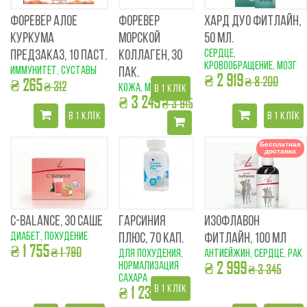
ФОРЕВЕР АЛОЕ
ФОРЕВЕР
ХАРД ДУО ФИТЛАЙН,
КУРКУМА
МОРСКОЙ
50 МЛ.
сердце,
ПРЕДЗАКАЗ, 10 ПАСТ.
КОЛЛАГЕН, 30
кровообращение, мозг
иммунитет, суставы
ПАК.
₴ 2 919
₴ 8 200
₴ 265
₴ 312
кожа, морщинки
В 1 КЛІК
₴ 3 249
₴ 3 915
В 1 КЛІК
В 1 КЛІК
Бесплатная
доставка
C-BALANCE, 30 САШЕ
ГАРСИНИЯ
ИЗОФЛАВОН
диабет, похудение
ПЛЮС, 70 КАП.
ФИТЛАЙН, 100 МЛ
₴ 1 755
₴ 1 790
для похудения,
антиейжин, сердце, рак
₴ 2 999
нормализация
₴ 3 345
сахара
₴ 1 239
В 1 КЛІК
₴ 1 512