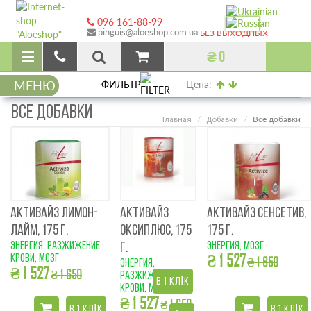
096 161-88-99
pinguis@aloeshop.com.ua
БЕЗ ВЫХОДНЫХ
₴ 0
МЕНЮ
ФИЛЬТР
Цена:
ВСЕ ДОБАВКИ
Все добавки
Главная
Добавки
АКТИВАЙЗ ЛИМОН-
АКТИВАЙЗ
АКТИВАЙЗ СЕНСЕТИВ,
ЛАЙМ, 175 Г.
ОКСИПЛЮС, 175
175 Г.
энергия, разжижение
энергия, мозг
Г.
₴ 1 527
крови, мозг
₴ 1 650
энергия,
₴ 1 527
₴ 1 650
разжижение
В 1 КЛІК
крови, мозг
₴ 1 527
₴ 1 650
В 1 КЛІК
В 1 КЛІК