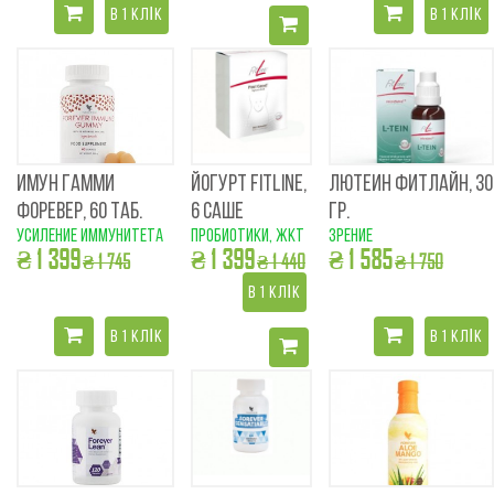
В 1 КЛІК
В 1 КЛІК
ИМУН ГАММИ
ЙОГУРТ FITLINE,
ЛЮТЕИН ФИТЛАЙН, 30
ФОРЕВЕР, 60 ТАБ.
6 САШЕ
ГР.
усиление иммунитета
пробиотики, ЖКТ
зрение
₴ 1 399
₴ 1 399
₴ 1 585
₴ 1 745
₴ 1 440
₴ 1 750
В 1 КЛІК
В 1 КЛІК
В 1 КЛІК