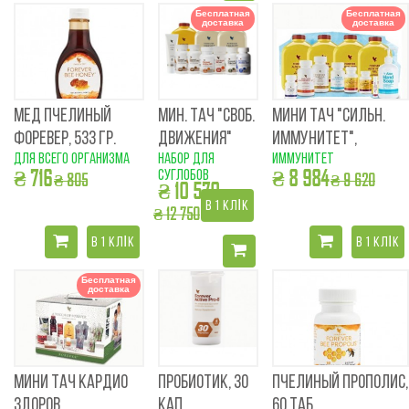
Бесплатная
Бесплатная
доставка
доставка
МЕД ПЧЕЛИНЫЙ
МИН. ТАЧ "СВОБ.
МИНИ ТАЧ "СИЛЬН.
ФОРЕВЕР, 533 ГР.
ДВИЖЕНИЯ"
ИММУНИТЕТ",
для всего организма
набор для
иммунитет
₴ 716
₴ 8 984
суглобов
₴ 805
₴ 9 620
₴ 10 570
В 1 КЛІК
₴ 12 750
В 1 КЛІК
В 1 КЛІК
Бесплатная
доставка
МИНИ ТАЧ КАРДИО
ПРОБИОТИК, 30
ПЧЕЛИНЫЙ ПРОПОЛИС,
ЗДОРОВ
КАП.
60 ТАБ.