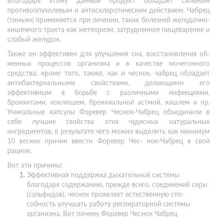
Благодаря этому данный продукт обладает сильным
противоопухолевым и антисклеротическим действием. Чабрец
(тимьян) применяется при лечении, таких болезней желудочно-
кишечного тракта как метеоризм, затрудненное пищеварение и
слабый желудок.
Также он эффективен для улучшения сна, восстановления об-
менных процессов организма и в качестве мочегонного
средства; кроме того, также, как и чеснок, чабрец обладает
антибактериальными свойствами, делающими его
эффективным в борьбе с различными инфекциями,
бронхитами, коклюшем, бронхиальной астмой, кашлем и пр.
Уникальные капсулы Форевер Чеснок-Чабрец объединили в
себе лучшие свойства этих чудесных натуральных
ингредиентов, в результате чего можно выделить как минимум
10 веских причин ввести Форевер Чес- нок-Чабрец в свой
рацион.
Вот эти причины:
Эффективная поддержка дыхательной системы
благодаря содержанию, прежде всего, соединений серы
(сульфидов), чеснок проявляет естественную спо-
собность улучшать работу респираторной системы
организма. Вот почему Форевер Чеснок Чабрец