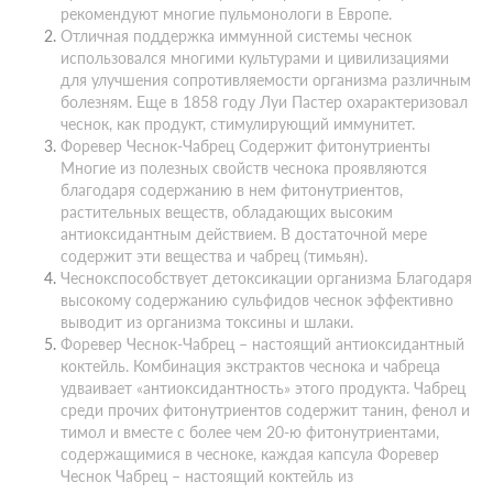
рекомендуют многие пульмонологи в Европе.
Отличная поддержка иммунной системы чеснок
использовался многими культурами и цивилизациями
для улучшения сопротивляемости организма различным
болезням. Еще в 1858 году Луи Пастер охарактеризовал
чеснок, как продукт, стимулирующий иммунитет.
Форевер Чеснок-Чабрец Содержит фитонутриенты
Многие из полезных свойств чеснока проявляются
благодаря содержанию в нем фитонутриентов,
растительных веществ, обладающих высоким
антиоксидантным действием. В достаточной мере
содержит эти вещества и чабрец (тимьян).
Чеснокспособствует детоксикации организма Благодаря
высокому содержанию сульфидов чеснок эффективно
выводит из организма токсины и шлаки.
Форевер Чеснок-Чабрец – настоящий антиоксидантный
коктейль. Комбинация экстрактов чеснока и чабреца
удваивает «антиоксидантность» этого продукта. Чабрец
среди прочих фитонутриентов содержит танин, фенол и
тимол и вместе с более чем 20-ю фитонутриентами,
содержащимися в чесноке, каждая капсула Форевер
Чеснок Чабрец – настоящий коктейль из