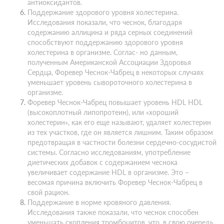
антиоксидантов.
Поддержание здорового уровня холестерина.
Исследования показали, что чеснок, благодаря
содержанию аллицина и ряда серных соединений
способствуют поддержанию здорового уровня
холестерина в организме. Соглас- но данным,
полученным Американской Ассоциации Здоровья
Сердца, Форевер Чеснок-Чабрец в некоторых случаях
уменьшает уровень сывороточного холестерина в
организме.
Форевер Чеснок-Чабрец повышает уровень HDL HDL
(высокоплотный липопротеин), или «хороший
холестерин», как его еще называют, удаляет холестерин
из тех участков, где он является лишним. Таким образом
предотвращая в частности болезни сердечно-сосудистой
системы. Согласно исследованиям, употребление
диетических добавок с содержанием чеснока
увеличивает содержание HDL в организме. Это –
весомая причина включить Форевер Чеснок-Чабрец в
свой рацион.
Поддержание в норме кровяного давления.
Исследования также показали, что чеснок способен
уменьшать скопления тромбоцитов, что, в свою очередь,