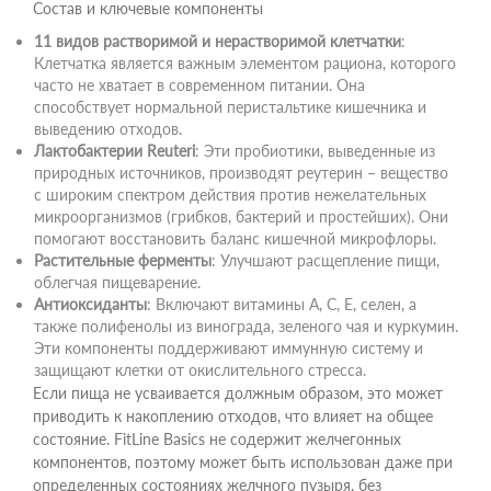
Состав и ключевые компоненты
11 видов растворимой и нерастворимой клетчатки
:
Клетчатка является важным элементом рациона, которого
часто не хватает в современном питании. Она
способствует нормальной перистальтике кишечника и
выведению отходов.
Лактобактерии Reuteri
: Эти пробиотики, выведенные из
природных источников, производят реутерин – вещество
с широким спектром действия против нежелательных
микроорганизмов (грибков, бактерий и простейших). Они
помогают восстановить баланс кишечной микрофлоры.
Растительные ферменты
: Улучшают расщепление пищи,
облегчая пищеварение.
Антиоксиданты
: Включают витамины A, C, E, селен, а
также полифенолы из винограда, зеленого чая и куркумин.
Эти компоненты поддерживают иммунную систему и
защищают клетки от окислительного стресса.
Если пища не усваивается должным образом, это может
приводить к накоплению отходов, что влияет на общее
состояние. FitLine Basics не содержит желчегонных
компонентов, поэтому может быть использован даже при
определенных состояниях желчного пузыря, без