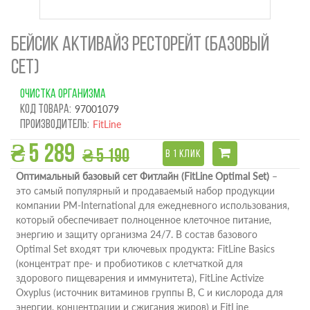
БЕЙСИК АКТИВАЙЗ РЕСТОРЕЙТ (БАЗОВЫЙ
СЕТ)
ОЧИСТКА ОРГАНИЗМА
Код товара:
97001079
Производитель:
FitLine
₴ 5 289
₴ 5 190
В 1 КЛИК
Оптимальный базовый сет Фитлайн (FitLine Optimal Set)
–
это самый популярный и продаваемый набор продукции
компании PM-International для ежедневного использования,
который обеспечивает полноценное клеточное питание,
энергию и защиту организма 24/7. В состав базового
Optimal Set входят три ключевых продукта: FitLine Basics
(концентрат пре- и пробиотиков с клетчаткой для
здорового пищеварения и иммунитета), FitLine Activize
Oxyplus (источник витаминов группы B, C и кислорода для
энергии, концентрации и сжигания жиров) и FitLine