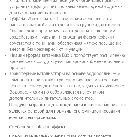
катализаторами многих реакций в организме, помогая
устранить дефицит питательных веществ, необходимых
для ежедневной активности.
Гуарана
: Известная как бразильский женьшень, эта
растительная добавка относится к группе адаптогенов.
Она помогает организму адаптироваться к внешним
воздействиям. Гуаранин (природная форма кофеина)
сочетается с тонинами, обеспечивая мягкое повышение
энергии без чрезмерной стимуляции.
Ниацин (форма витамина B3)
: Способствует расширению
кровеносных сосудов, улучшая кровоснабжение тканей и
органов.
Трансферные катализаторы на основе водорослей
: Эти
компоненты помогают транспортировке питательных
веществ непосредственно в клетки, улучшая их усвоение.
Водоросли сами по себе являются источником
дополнительных питательных элементов.
Продукт разработан для поддержки кровоснабжения, что
является основой для нормального функционирования
всех систем организма.
Особенность: Флеш-эффект
Одной из уникальных черт FitLine Activize является