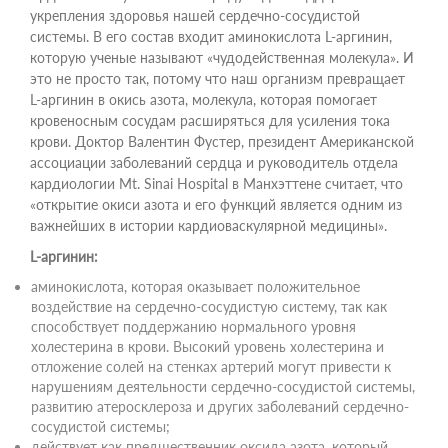
укрепления здоровья нашей сердечно-сосудистой
системы. В его состав входит аминокислота L-аргинин,
которую ученые называют «чудодейственная молекула». И
это не просто так, потому что наш организм превращает
L-аргинин в окись азота, молекула, которая помогает
кровеносным сосудам расширяться для усиления тока
крови. Доктор Валентин Фустер, президент Американской
ассоциации заболеваний сердца и руководитель отдела
кардиологии Mt. Sinai Hospital в Манхэттене считает, что
«открытие окиси азота и его функций является одним из
важнейших в истории кардиоваскулярной медицины».
L-аргинин:
аминокислота, которая оказывает положительное
воздействие на сердечно-сосудистую систему, так как
способствует поддержанию нормального уровня
холестерина в крови. Высокий уровень холестерина и
отложение солей на стенках артерий могут привести к
нарушениям деятельности сердечно-сосудистой системы,
развитию атеросклероза и других заболеваний сердечно-
сосудистой системы;
действует как предшественник оксида азота, который