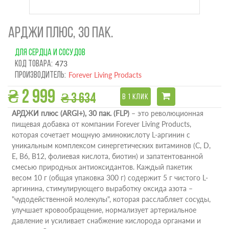
АРДЖИ ПЛЮС, 30 ПАК.
ДЛЯ СЕРДЦА И СОСУДОВ
Код товара:
473
Производитель:
Forever Living Prodacts
₴ 2 999
₴ 3 634
В 1 КЛИК
АРДЖИ плюс (ARGI+), 30 пак. (FLP)
– это революционная
пищевая добавка от компании Forever Living Products,
которая сочетает мощную аминокислоту L-аргинин с
уникальным комплексом синергетических витаминов (C, D,
E, B6, B12, фолиевая кислота, биотин) и запатентованной
смесью природных антиоксидантов. Каждый пакетик
весом 10 г (общая упаковка 300 г) содержит 5 г чистого L-
аргинина, стимулирующего выработку оксида азота –
"чудодейственной молекулы", которая расслабляет сосуды,
улучшает кровообращение, нормализует артериальное
давление и усиливает снабжение кислорода органами и