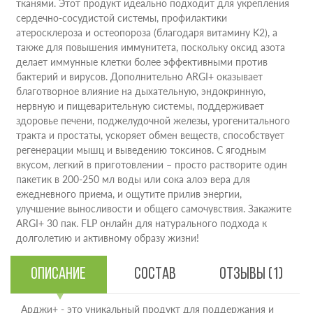
тканями. Этот продукт идеально подходит для укрепления
сердечно-сосудистой системы, профилактики
атеросклероза и остеопороза (благодаря витамину K2), а
также для повышения иммунитета, поскольку оксид азота
делает иммунные клетки более эффективными против
бактерий и вирусов. Дополнительно ARGI+ оказывает
благотворное влияние на дыхательную, эндокринную,
нервную и пищеварительную системы, поддерживает
здоровье печени, поджелудочной железы, урогенитального
тракта и простаты, ускоряет обмен веществ, способствует
регенерации мышц и выведению токсинов. С ягодным
вкусом, легкий в приготовлении – просто растворите один
пакетик в 200-250 мл воды или сока алоэ вера для
ежедневного приема, и ощутите прилив энергии,
улучшение выносливости и общего самочувствия. Закажите
ARGI+ 30 пак. FLP онлайн для натурального подхода к
долголетию и активному образу жизни!
Описание
Состав
Отзывы (1)
Арджи+ - это уникальный продукт для поддержания и